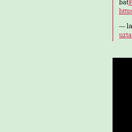
bat
http
— la
uzta