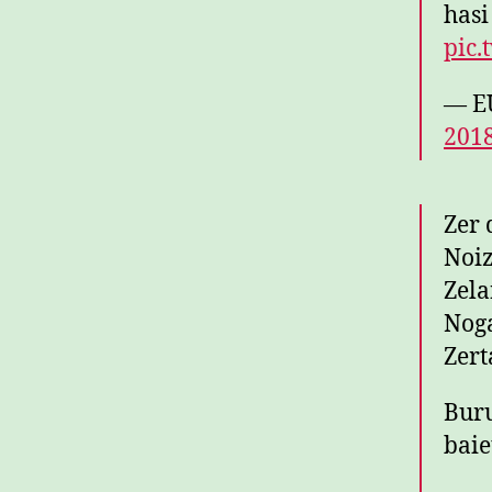
hasi
pic.
— E
2018
Zer
Noi
Zela
Nog
Zert
Buru
baie