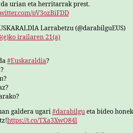
 da urian eta herritarrak prest.
twitter.com/pV3ozBiFDD
USKARALDIA Larrabetzu (@darabilguEUS)
(e)ko irailaren 21(a)
 da
#Euskaraldia
?
z?
n?
az?
arako?
an galdera ugari
#darabilgu
eta bideo honek
tz!
https://t.co/TXa3XwO84l