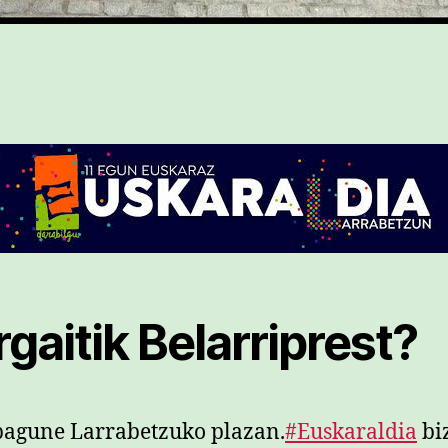
gaitik Belarriprest?
agune Larrabetzuko plazan.
#Euskaraldia
biz