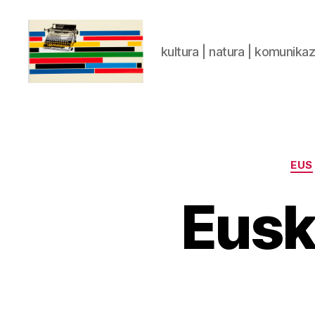
kultura | natura | komunika
gaztelumendi.eus
EUS
Euska