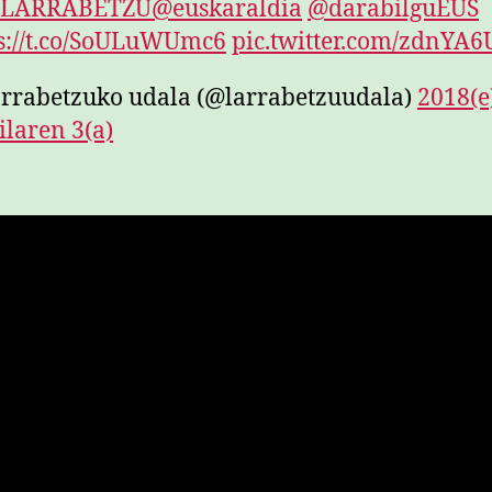
#LARRABETZU
@euskaraldia
@darabilguEUS
s://t.co/SoULuWUmc6
pic.twitter.com/zdnYA6
rrabetzuko udala (@larrabetzuudala)
2018(e
ilaren 3(a)