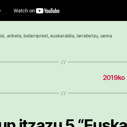
zi
,
ariketa
,
belarriprest
,
euskaraldia
,
larrabetzu
,
uema
2019ko 
un itzazu 5 “Euskar