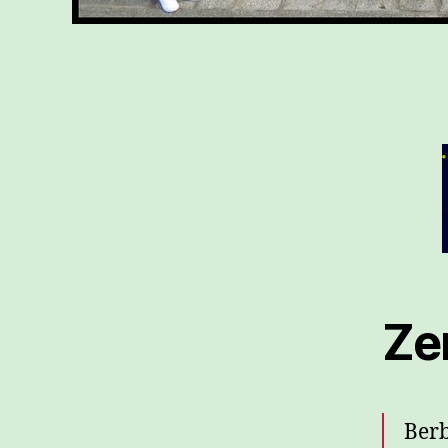
Zer
Berb