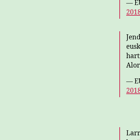
— E
2018
Jend
eusk
hart
Alor
— E
2018
Larr