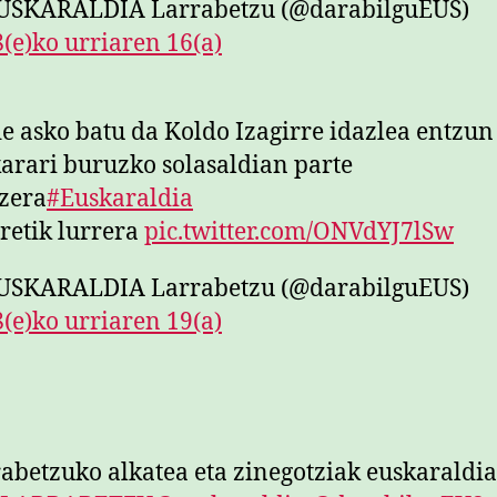
USKARALDIA Larrabetzu (@darabilguEUS)
(e)ko urriaren 16(a)
e asko batu da Koldo Izagirre idazlea entzun
arari buruzko solasaldian parte
zera
#Euskaraldia
retik lurrera
pic.twitter.com/ONVdYJ7lSw
USKARALDIA Larrabetzu (@darabilguEUS)
(e)ko urriaren 19(a)
abetzuko alkatea eta zinegotziak euskaraldi