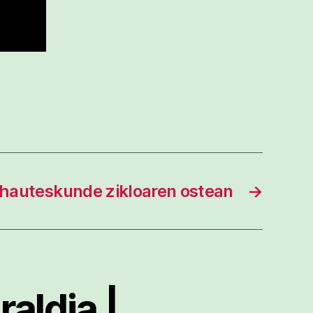
hauteskunde zikloaren ostean
→
aldia |