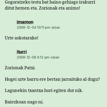
Gogoratzeko testu bat baino gehiago irakurri
ditut hemen eta. Zorionak eta animo!
dio:
imamon
2008-12-04 10:11 pm-(e)an
Urte askotarako!
dio:
iturri
2008-12-08 4:12 pm-(e)an
Zorionak Patxi.
Hogei urte barru ere bertan jarraituko al dugu?
Lagunekin txantxa hori egiten dut nik.
Baiezkoan nago ni.