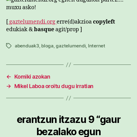
[
gaztelumendi.org
erre(d)akzioa
copyleft
edukiak &
basque
agit/prop ]
abenduak3
,
bloga
,
gaztelumendi
,
Internet
Etiketak
←
Komiki azokan
→
Mikel Laboa oroitu dugu irratian
erantzun itzazu 9 “gaur
bezalako egun