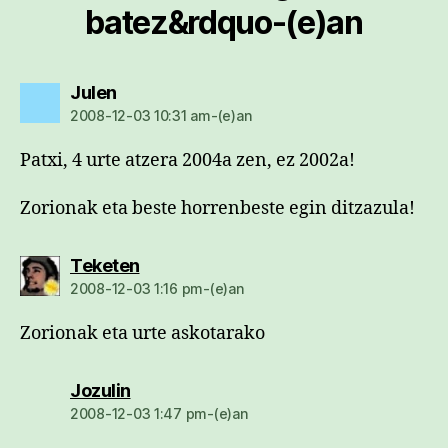
batez&rdquo-(e)an
dio:
Julen
2008-12-03 10:31 am-(e)an
Patxi, 4 urte atzera 2004a zen, ez 2002a!
Zorionak eta beste horrenbeste egin ditzazula!
dio:
Teketen
2008-12-03 1:16 pm-(e)an
Zorionak eta urte askotarako
dio:
Jozulin
2008-12-03 1:47 pm-(e)an