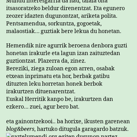
Mundu interesgarria da hau, talaia ona
itsasoratzeko beldur direnentzat. Eta egunero
zeozer idazten dugunontzat, ariketa polita.
Pentsamendua, sorkuntza, gogoetak,
malaostiak… guztiak bere lekua du honetan.
Hemendik nire agurrik beroena denbora guzti
honetan irakurle eta lagun izan zaituztedan
guztiontzat. Plazerra da, zinez.
Bereziki, ziega zuloan egon arren, osabak
etxean inprimatu eta hor, berbak gatibu
dituzten leku horretan honek berbok
irakurtzen dituenarentzat.
Euskal Herritik kanpo be, irakurtzen dan
ezkero… zuei, agur bero bat.
eta gainontzekooi.. ba horixe, ikusten garenean
blog&beers
, hartuko ditugula garagardo batzuk.