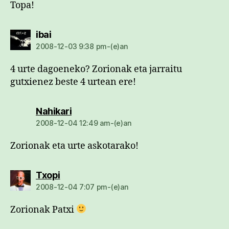
Topa!
dio:
ibai
2008-12-03 9:38 pm-(e)an
4 urte dagoeneko? Zorionak eta jarraitu
gutxienez beste 4 urtean ere!
dio:
Nahikari
2008-12-04 12:49 am-(e)an
Zorionak eta urte askotarako!
dio:
Txopi
2008-12-04 7:07 pm-(e)an
Zorionak Patxi