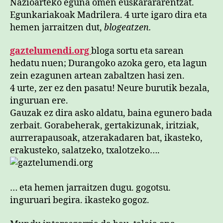
Nazioarteko eguna omen euskarararentzat.
Egunkariakoak Madrilera. 4 urte igaro dira eta
hemen jarraitzen dut,
blogeatzen.
gaztelumendi.org
bloga sortu eta sarean
hedatu nuen; Durangoko azoka gero, eta lagun
zein ezagunen artean zabaltzen hasi zen.
4 urte, zer ez den pasatu! Neure burutik bezala,
inguruan ere.
Gauzak ez dira asko aldatu, baina egunero bada
zerbait. Gorabeherak, gertakizunak, iritziak,
aurrerapausoak, atzerakadaren bat, ikasteko,
erakusteko, salatzeko, txalotzeko….
… eta hemen jarraitzen dugu. gogotsu.
inguruari begira. ikasteko gogoz.