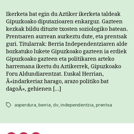
asp
sar
Ikerketa bat egin du Aztiker ikerketa taldeak
Gipuzkoako diputazioaren enkarguz. Gazteen
kezkak bildu dituzte txosten soziologiko batean.
Prentsaren aurrean aurkeztu dute, eta prentsak
guri. Titularrak: Berria Independentziaren alde
bozkatuko lukete Gipuzkoako gazteen ia erdiek
Gipuzkoako gazteen eta politikaren arteko
harremana ikertu du Aztikerrek, Gipuzkoako
Foru Aldundiarentzat. Euskal Herrian,
Â«indarkeriaz harago, arazo politiko bat
dagoÂ», gehienen […]
asperdura
,
berria
,
dv
,
independentzia
,
prentsa
Etiketak