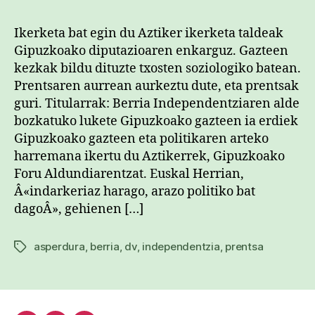
asp
sar
Ikerketa bat egin du Aztiker ikerketa taldeak
Gipuzkoako diputazioaren enkarguz. Gazteen
kezkak bildu dituzte txosten soziologiko batean.
Prentsaren aurrean aurkeztu dute, eta prentsak
guri. Titularrak: Berria Independentziaren alde
bozkatuko lukete Gipuzkoako gazteen ia erdiek
Gipuzkoako gazteen eta politikaren arteko
harremana ikertu du Aztikerrek, Gipuzkoako
Foru Aldundiarentzat. Euskal Herrian,
Â«indarkeriaz harago, arazo politiko bat
dagoÂ», gehienen […]
asperdura
,
berria
,
dv
,
independentzia
,
prentsa
Etiketak