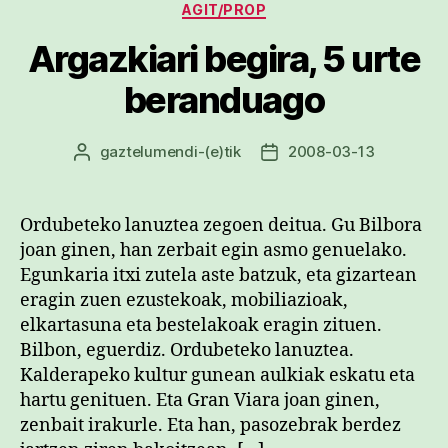
Kategoriak
AGIT/PROP
Argazkiari begira, 5 urte
beranduago
gaztelumendi
-(e)tik
2008-03-13
Argitalpenaren
Argitalpenaren
egilea
data
Ordubeteko lanuztea zegoen deitua. Gu Bilbora
joan ginen, han zerbait egin asmo genuelako.
Egunkaria itxi zutela aste batzuk, eta gizartean
eragin zuen ezustekoak, mobiliazioak,
elkartasuna eta bestelakoak eragin zituen.
Bilbon, eguerdiz. Ordubeteko lanuztea.
Kalderapeko kultur gunean aulkiak eskatu eta
hartu genituen. Eta Gran Viara joan ginen,
zenbait irakurle. Eta han, pasozebrak berdez