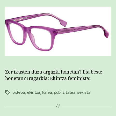
sarreran
Zer ikusten duzu argazki honetan? Eta beste
honetan? Iragarkia: Ekintza feminista:
bideoa
,
ekintza
,
kalea
,
publizitatea
,
sexista
Etiketak