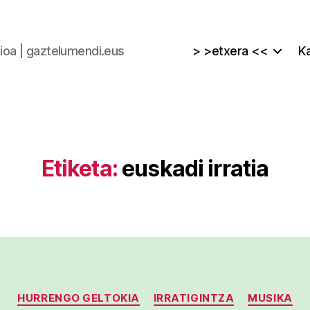
zioa | gaztelumendi.eus
> >etxera <<
Ka
Etiketa:
euskadi irratia
Kategoriak
HURRENGO GELTOKIA
IRRATIGINTZA
MUSIKA