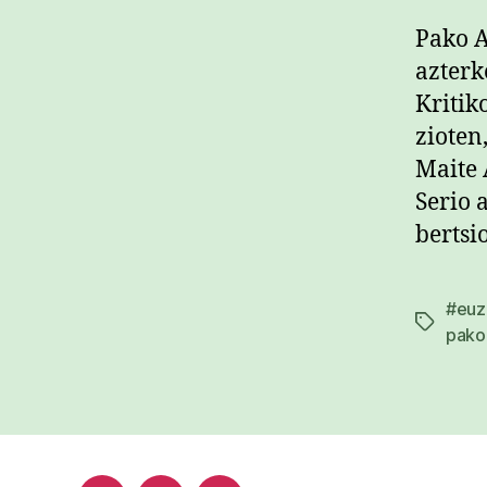
Pako A
azterk
Kritik
zioten
Maite 
Serio 
bertsi
#euz
Etiketak
pako 