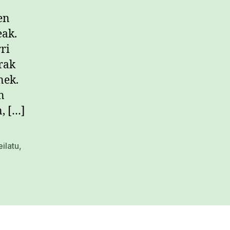
en
eak.
ri
rak
nek.
n
, […]
eilatu
,