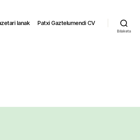
zetari lanak
Patxi Gaztelumendi CV
Bilaketa