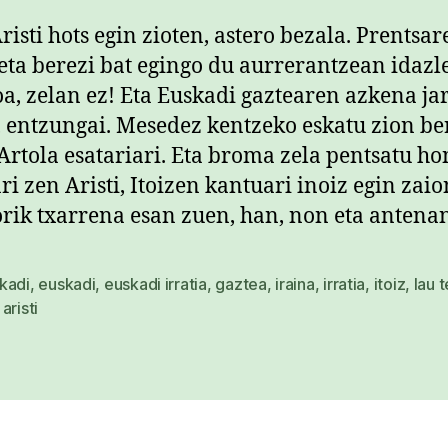
risti hots egin zioten, astero bezala. Prentsar
eta berezi bat egingo du aurrerantzean idazl
oa, zelan ez! Eta Euskadi gaztearen azkena jar
, entzungai. Mesedez kentzeko eskatu zion be
Artola esatariari. Eta broma zela pentsatu ho
ari zen Aristi, Itoizen kantuari inoiz egin zaio
orik txarrena esan zuen, han, non eta antenan
kadi
,
euskadi
,
euskadi irratia
,
gaztea
,
iraina
,
irratia
,
itoiz
,
lau t
aristi