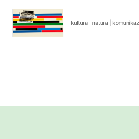
kultura | natura | komunika
gaztelumendi.eus