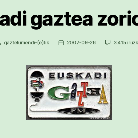
adi gaztea zori
gaztelumendi
-(e)tik
2007-09-26
3.415 iruzk
Argitalpenaren
Argitalpenaren
egilea
data