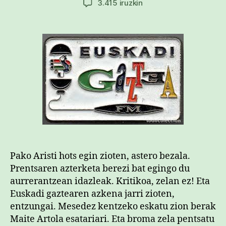
Euskadi
3.415 iruzkin
gaztea
zoriontxu
sarreran
Pako Aristi hots egin zioten, astero bezala.
Prentsaren azterketa berezi bat egingo du
aurrerantzean idazleak. Kritikoa, zelan ez! Eta
Euskadi gaztearen azkena jarri zioten,
entzungai. Mesedez kentzeko eskatu zion berak
Maite Artola esatariari. Eta broma zela pentsatu