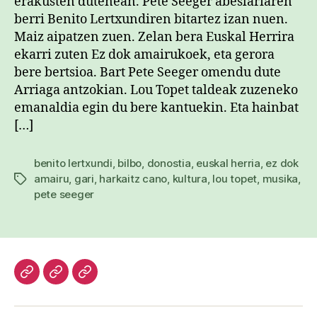
erakusten dutenean. Pete Seeger abeslariaren
berri Benito Lertxundiren bitartez izan nuen.
Maiz aipatzen zuen. Zelan bera Euskal Herrira
ekarri zuten Ez dok amairukoek, eta gerora
bere bertsioa. Bart Pete Seeger omendu dute
Arriaga antzokian. Lou Topet taldeak zuzeneko
emanaldia egin du bere kantuekin. Eta hainbat
[…]
benito lertxundi
,
bilbo
,
donostia
,
euskal herria
,
ez dok
amairu
,
gari
,
harkaitz cano
,
kultura
,
lou topet
,
musika
,
Etiketak
pete seeger
Hasiera
Kazetari
Patxi
lanak
Gaztelumendi