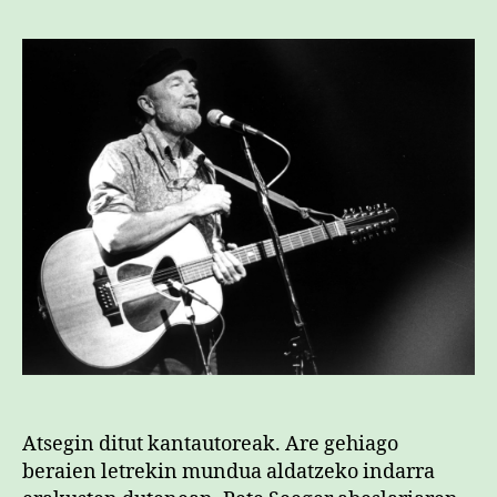
Atsegin ditut kantautoreak. Are gehiago
beraien letrekin mundua aldatzeko indarra