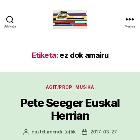
Bilaketa
Menua
gaztelumendi.eus
Etiketa:
ez dok amairu
Kategoriak
AGIT/PROP
MUSIKA
Pete Seeger Euskal
Herrian
gaztelumendi
-(e)tik
2017-03-27
Argitalpenaren
Argitalpenaren
egilea
data