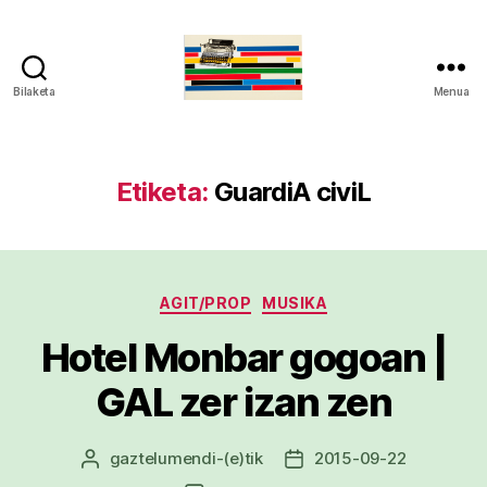
Bilaketa
Menua
gaztelumendi.eus
Etiketa:
GuardiA civiL
Kategoriak
AGIT/PROP
MUSIKA
Hotel Monbar gogoan |
GAL zer izan zen
gaztelumendi
-(e)tik
2015-09-22
Argitalpenaren
Argitalpenaren
egilea
data