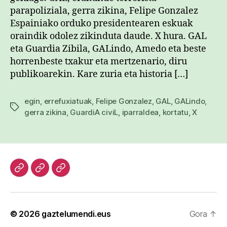
parapoliziala, gerra zikina, Felipe Gonzalez
Espainiako orduko presidentearen eskuak
oraindik odolez zikinduta daude. X hura. GAL
eta Guardia Zibila, GALindo, Amedo eta beste
horrenbeste txakur eta mertzenario, diru
publikoarekin. Kare zuria eta historia […]
egin
,
errefuxiatuak
,
Felipe Gonzalez
,
GAL
,
GALindo
,
Etiketak
gerra zikina
,
GuardiA civiL
,
iparraldea
,
kortatu
,
X
Hasiera
Kazetari
Patxi
lanak
Gaztelumendi
CV
© 2026
gaztelumendi.eus
Gora
↑