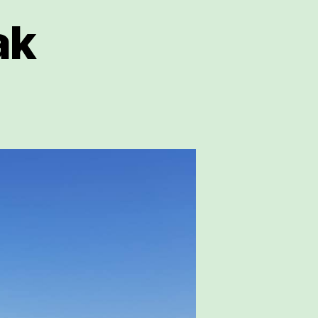
ak
Hamalau
milakoak
sarreran