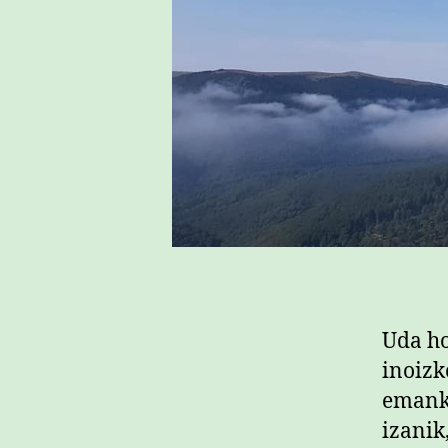
Uda ho
inoizk
emank
izanik