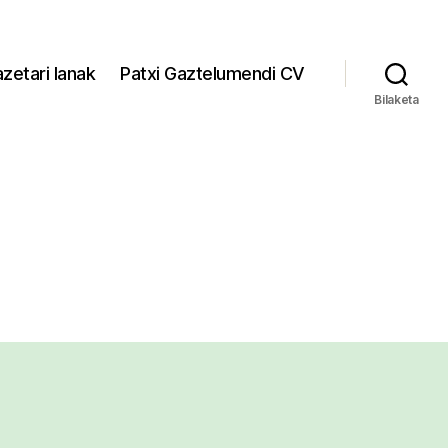
zetari lanak
Patxi Gaztelumendi CV
Bilaketa