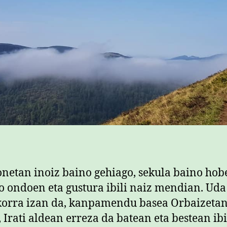
netan inoiz baino gehiago, sekula baino hobe
o ondoen eta gustura ibili naiz mendian. Uda
orra izan da, kanpamendu basea Orbaizeta
, Irati aldean erreza da batean eta bestean ibi