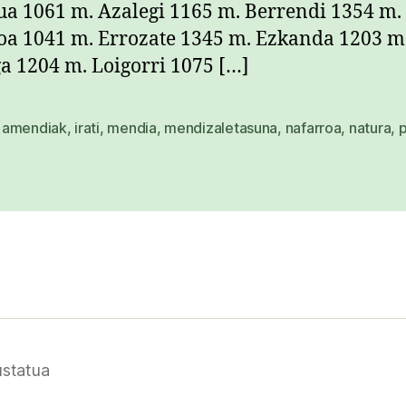
a 1061 m. Azalegi 1165 m. Berrendi 1354 m.
a 1041 m. Errozate 1345 m. Ezkanda 1203 m
a 1204 m. Loigorri 1075 […]
amendiak
,
irati
,
mendia
,
mendizaletasuna
,
nafarroa
,
natura
,
p
statua