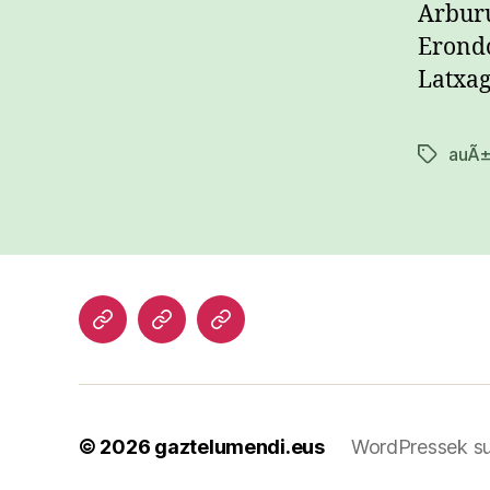
Arburu
Erondo
Latxag
auÃ±
Etiketak
Hasiera
Kazetari
Patxi
lanak
Gaztelumendi
CV
© 2026
gaztelumendi.eus
WordPressek su