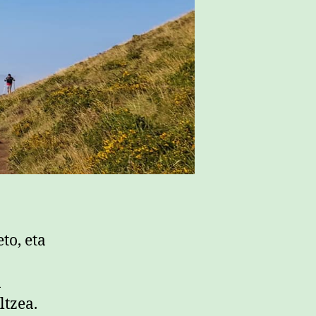
to, eta
n
ltzea.