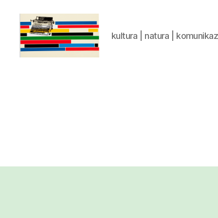
kultura | natura | komunika
gaztelumendi.eus