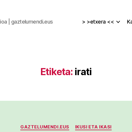
zioa | gaztelumendi.eus
> >etxera <<
Ka
Etiketa:
irati
Kategoriak
GAZTELUMENDI.EUS
IKUSI ETA IKASI