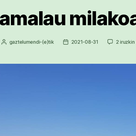
amalau milako
gaztelumendi
-(e)tik
2021-08-31
2 iruzkin
Argitalpenaren
Argitalpenaren
egilea
data