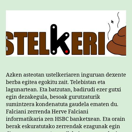
et
hur
sar
Azken asteotan ustelkeriaren inguruan dexente
berba egitea egokitu zait. Telebistan eta
lagunartean. Eta batzutan, badirudi ezer gutxi
egin dezakegula, besoak gurutzaturik
sumintzera kondenatuta gaudela ematen du.
Falciani zerrenda Herve Falciani
informatikaria zen HSBC banketxean. Eta orain
berak eskuratutako zerrendak ezagunak egin