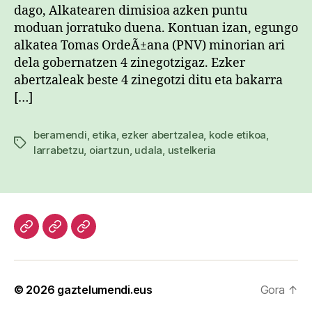
dago, Alkatearen dimisioa azken puntu
moduan jorratuko duena. Kontuan izan, egungo
alkatea Tomas OrdeÃ±ana (PNV) minorian ari
dela gobernatzen 4 zinegotzigaz. Ezker
abertzaleak beste 4 zinegotzi ditu eta bakarra
[…]
beramendi
,
etika
,
ezker abertzalea
,
kode etikoa
,
Etiketak
larrabetzu
,
oiartzun
,
udala
,
ustelkeria
Hasiera
Kazetari
Patxi
lanak
Gaztelumendi
CV
© 2026
gaztelumendi.eus
Gora
↑