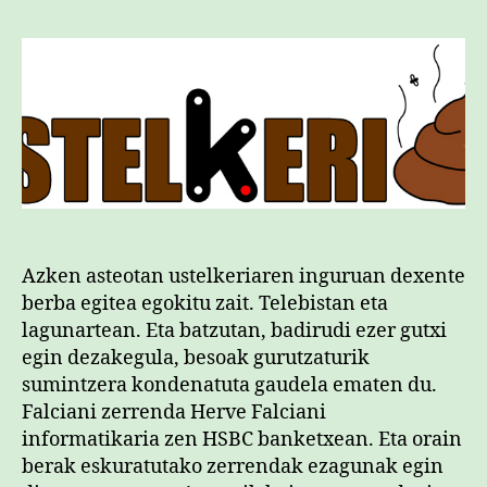
et
hur
sar
Azken asteotan ustelkeriaren inguruan dexente
berba egitea egokitu zait. Telebistan eta
lagunartean. Eta batzutan, badirudi ezer gutxi
egin dezakegula, besoak gurutzaturik
sumintzera kondenatuta gaudela ematen du.
Falciani zerrenda Herve Falciani
informatikaria zen HSBC banketxean. Eta orain
berak eskuratutako zerrendak ezagunak egin