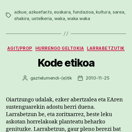
azkue
,
azkuefacts
,
euskara
,
fundazioa
,
kultura
,
sarea
,
Etiketak
shakira
,
ustelkeria
,
waka
,
waka waka
Kategoriak
AGIT/PROP
HURRENGO GELTOKIA
LARRABETZUTIK
Kode etikoa
gaztelumendi
-(e)tik
2010-11-25
Argitalpenaren
Argitalpenaren
egilea
data
Oiartzungo udalak, ezker abertzalea eta EAren
sustenguarekin adostu berri duena.
Larrabetzun be, eta zoritxarrez, beste leku
askotan horrelakoak planteatu beharko
genituzke. Larrabetzun, gaur pleno berezi bat