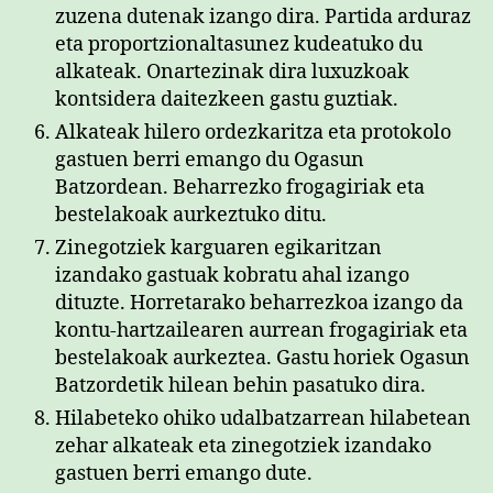
zuzena dutenak izango dira. Partida arduraz
eta proportzionaltasunez kudeatuko du
alkateak. Onartezinak dira luxuzkoak
kontsidera daitezkeen gastu guztiak.
Alkateak hilero ordezkaritza eta protokolo
gastuen berri emango du Ogasun
Batzordean. Beharrezko frogagiriak eta
bestelakoak aurkeztuko ditu.
Zinegotziek karguaren egikaritzan
izandako gastuak kobratu ahal izango
dituzte. Horretarako beharrezkoa izango da
kontu-hartzailearen aurrean frogagiriak eta
bestelakoak aurkeztea. Gastu horiek Ogasun
Batzordetik hilean behin pasatuko dira.
Hilabeteko ohiko udalbatzarrean hilabetean
zehar alkateak eta zinegotziek izandako
gastuen berri emango dute.