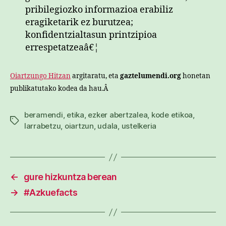
pribilegiozko informazioa erabiliz
eragiketarik ez burutzea;
konfidentzialtasun printzipioa
errespetatzeaâ€¦
Oiartzungo Hitzan
argitaratu, eta
gaztelumendi.org
honetan
publikatutako kodea da hau.Â
beramendi
,
etika
,
ezker abertzalea
,
kode etikoa
,
Etiketak
larrabetzu
,
oiartzun
,
udala
,
ustelkeria
←
gure hizkuntza berean
→
#Azkuefacts