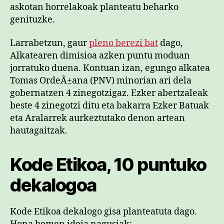
askotan horrelakoak planteatu beharko
genituzke.
Larrabetzun, gaur
pleno berezi bat
dago,
Alkatearen dimisioa azken puntu moduan
jorratuko duena. Kontuan izan, egungo alkatea
Tomas OrdeÃ±ana (PNV) minorian ari dela
gobernatzen 4 zinegotzigaz. Ezker abertzaleak
beste 4 zinegotzi ditu eta bakarra Ezker Batuak
eta Aralarrek aurkeztutako denon artean
hautagaitzak.
Kode Etikoa, 10 puntuko
dekalogoa
Kode Etikoa dekalogo gisa planteatuta dago.