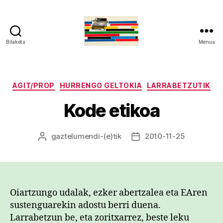
Bilaketa
Menua
gaztelumendi.eus
Kategoriak
AGIT/PROP
HURRENGO GELTOKIA
LARRABETZUTIK
Kode etikoa
gaztelumendi
-(e)tik
2010-11-25
Argitalpenaren
Argitalpenaren
egilea
data
Oiartzungo udalak, ezker abertzalea eta EAren
sustenguarekin adostu berri duena.
Larrabetzun be, eta zoritxarrez, beste leku