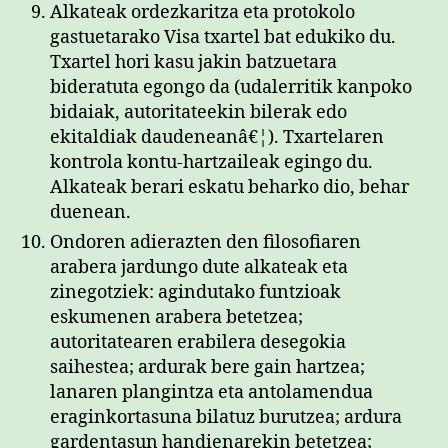
Alkateak ordezkaritza eta protokolo
gastuetarako Visa txartel bat edukiko du.
Txartel hori kasu jakin batzuetara
bideratuta egongo da (udalerritik kanpoko
bidaiak, autoritateekin bilerak edo
ekitaldiak daudeneanâ€¦). Txartelaren
kontrola kontu-hartzaileak egingo du.
Alkateak berari eskatu beharko dio, behar
duenean.
Ondoren adierazten den filosofiaren
arabera jardungo dute alkateak eta
zinegotziek: agindutako funtzioak
eskumenen arabera betetzea;
autoritatearen erabilera desegokia
saihestea; ardurak bere gain hartzea;
lanaren plangintza eta antolamendua
eraginkortasuna bilatuz burutzea; ardura
gardentasun handienarekin betetzea;