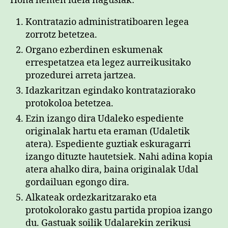
Hona hemen ideia nagusiak:
Kontratazio administratiboaren legea
zorrotz betetzea.
Organo ezberdinen eskumenak
errespetatzea eta legez aurreikusitako
prozedurei arreta jartzea.
Idazkaritzan egindako kontrataziorako
protokoloa betetzea.
Ezin izango dira Udaleko espediente
originalak hartu eta eraman (Udaletik
atera). Espediente guztiak eskuragarri
izango dituzte hautetsiek. Nahi adina kopia
atera ahalko dira, baina originalak Udal
gordailuan egongo dira.
Alkateak ordezkaritzarako eta
protokolorako gastu partida propioa izango
du. Gastuak soilik Udalarekin zerikusi