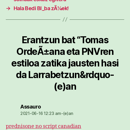
→
Hala Bedi BI_ba zÃ¼ek!
Erantzun bat “Tomas
OrdeÃ±ana eta PNVren
estiloa zatika jausten hasi
da Larrabetzun&rdquo-
(e)an
dio:
Assauro
2021-06-16 12:23 am-(e)an
prednisone no script canadian