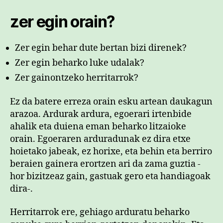
zer egin orain?
Zer egin behar dute bertan bizi direnek?
Zer egin beharko luke udalak?
Zer gainontzeko herritarrok?
Ez da batere erreza orain esku artean daukagun
arazoa. Ardurak ardura, egoerari irtenbide
ahalik eta duiena eman beharko litzaioke
orain. Egoeraren arduradunak ez dira etxe
hoietako jabeak, ez horixe, eta behin eta berriro
beraien gainera erortzen ari da zama guztia -
hor bizitzeaz gain, gastuak gero eta handiagoak
dira-.
Herritarrok ere, gehiago arduratu beharko