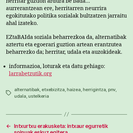
herritar guztion ardura be bada…
aurrerantzean ere, herritarren neurrira
egokitutako politika sozialak bultzatzen jarraitu
ahal izateko.
EZtaBAIda soziala beharrezkoa da, alternatibak
aztertu eta egoerari guztion artean erantzutea
beharrezko da; herritar, udala eta auzokideak.
informazioa, loturak eta datu gehiago:
larrabetzutik.org
alternatibak
,
etxebizitza
,
haizea
,
herrigintza
,
pnv
,
Etiketak
udala
,
ustelkeria
←
Intxurtxu erakusketa: intxaur egurretik
soinuak eskuz egitera