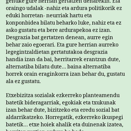
genuke gure herrian gertatzen denarekin. Eta
oraingo udalak -nahiz eta ardura politikorik ez
eduki horretan- neurriak hartu eta
konponbidea bilatu beharko luke, nahiz eta ez
asko gustatu eta bere ardurapekoa ez izan.
Desgrazia bat gertatzen denean, aurre egin
behar zaio egoerari. Eta gure herrian aurreko
legegintzaldietan gertatutakoa desgrazia
handia izan da bai, herritarrek erantzun dute,
alternatiba bilatu dute… baina alternatiba
horrek orain eraginkorra izan behar du, gustatu
ala ez gustatu.
Etxebizitza sozialak ezkerreko planteamendu
batetik bideragarriak, egokiak eta txukunak
izan behar dute, bizitzeko eta eredu sozial bat
aldarrikatzeko. Horregatik, ezkerreko ikuspegi
batetik… etxe hoiek ahalik eta duinenak izatea,