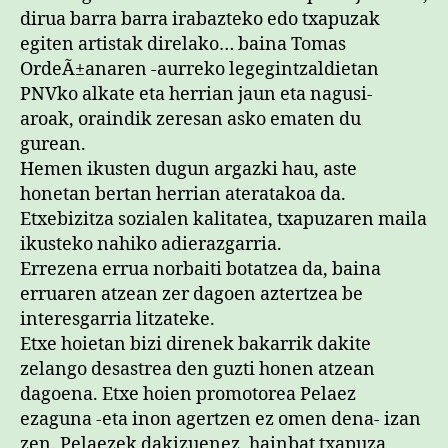
dirua barra barra irabazteko edo txapuzak
egiten artistak direlako… baina Tomas
OrdeÃ±anaren -aurreko legegintzaldietan
PNVko alkate eta herrian jaun eta nagusi-
aroak, oraindik zeresan asko ematen du
gurean.
Hemen ikusten dugun argazki hau, aste
honetan bertan herrian ateratakoa da.
Etxebizitza sozialen kalitatea, txapuzaren maila
ikusteko nahiko adierazgarria.
Errezena errua norbaiti botatzea da, baina
erruaren atzean zer dagoen aztertzea be
interesgarria litzateke.
Etxe hoietan bizi direnek bakarrik dakite
zelango desastrea den guzti honen atzean
dagoena. Etxe hoien promotorea Pelaez
ezaguna -eta inon agertzen ez omen dena- izan
zen. Pelaezek dakizuenez, hainbat txapuza