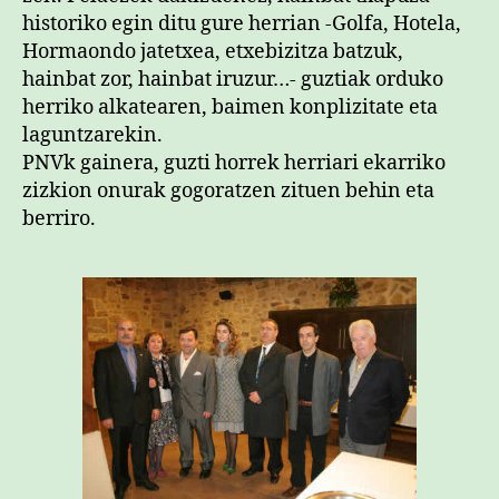
historiko egin ditu gure herrian -Golfa, Hotela,
Hormaondo jatetxea, etxebizitza batzuk,
hainbat zor, hainbat iruzur…- guztiak orduko
herriko alkatearen, baimen konplizitate eta
laguntzarekin.
PNVk gainera, guzti horrek herriari ekarriko
zizkion onurak gogoratzen zituen behin eta
berriro.