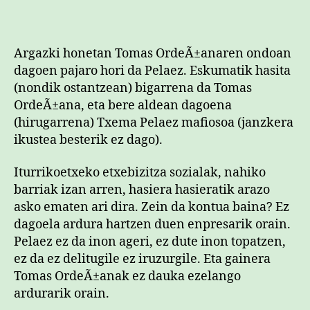
Argazki honetan Tomas OrdeÃ±anaren ondoan
dagoen pajaro hori da Pelaez. Eskumatik hasita
(nondik ostantzean) bigarrena da Tomas
OrdeÃ±ana, eta bere aldean dagoena
(hirugarrena) Txema Pelaez mafiosoa (janzkera
ikustea besterik ez dago).
Iturrikoetxeko etxebizitza sozialak, nahiko
barriak izan arren, hasiera hasieratik arazo
asko ematen ari dira. Zein da kontua baina? Ez
dagoela ardura hartzen duen enpresarik orain.
Pelaez ez da inon ageri, ez dute inon topatzen,
ez da ez delitugile ez iruzurgile. Eta gainera
Tomas OrdeÃ±anak ez dauka ezelango
ardurarik orain.