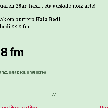
aren 28an hasi… eta auskalo noiz arte!
ak eta aurrera
Hala Bedi
!
.8 fm
araz
,
hala bedi
,
irrati librea
stiloa zatika
Pa