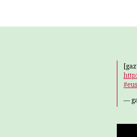
[gaz
http
#eu
— g