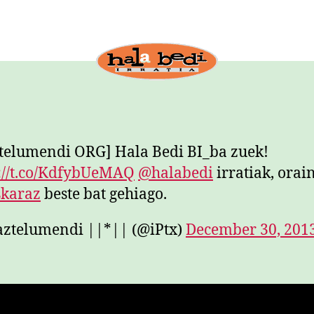
telumendi ORG] Hala Bedi BI_ba zuek!
://t.co/KdfybUeMAQ
@halabedi
irratiak, orai
skaraz
beste bat gehiago.
aztelumendi ||*|| (@iPtx)
December 30, 201