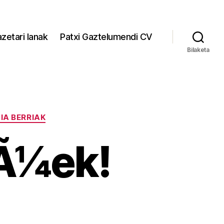
zetari lanak
Patxi Gaztelumendi CV
Bilaketa
IA BERRIAK
zÃ¼ek!