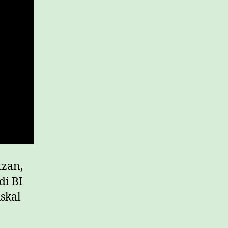
tzan,
di BI
skal