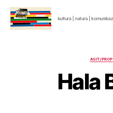
kultura | natura | komunika
gaztelumendi.eus
AGIT/PROP
Hala 