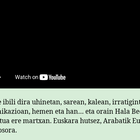
e ibili dira uhinetan, sarean, kalean, irratigin
kazioan, hemen eta han… eta orain Hala Be
tua ere martxan. Euskara hutsez, Arabatik Eu
osora.