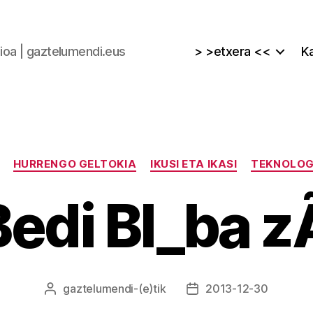
zioa | gaztelumendi.eus
> >etxera <<
Ka
Kategoriak
HURRENGO GELTOKIA
IKUSI ETA IKASI
TEKNOLOG
Bedi BI_ba 
gaztelumendi
-(e)tik
2013-12-30
Argitalpenaren
Argitalpenaren
egilea
data