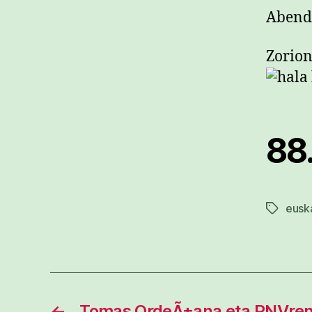
Abendu
Zorion
88
eusk
Etiketak
←
Tomas OrdeÃ±ana eta PNVren e