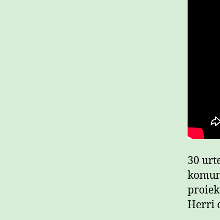
30 urt
komuni
proiek
Herri 