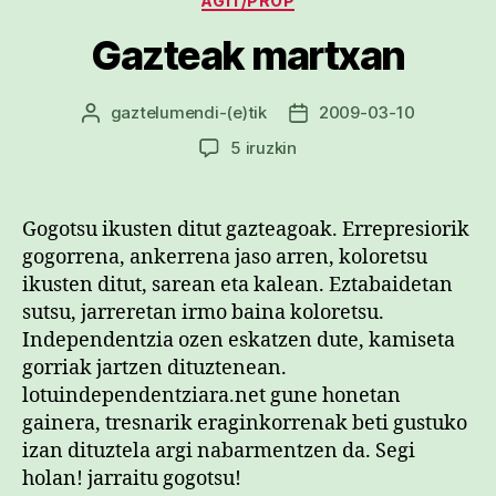
AGIT/PROP
Gazteak martxan
gaztelumendi
-(e)tik
2009-03-10
Argitalpenaren
Argitalpenaren
egilea
data
Gazteak
5 iruzkin
martxan
sarreran
Gogotsu ikusten ditut gazteagoak. Errepresiorik
gogorrena, ankerrena jaso arren, koloretsu
ikusten ditut, sarean eta kalean. Eztabaidetan
sutsu, jarreretan irmo baina koloretsu.
Independentzia ozen eskatzen dute, kamiseta
gorriak jartzen dituztenean.
lotuindependentziara.net gune honetan
gainera, tresnarik eraginkorrenak beti gustuko
izan dituztela argi nabarmentzen da. Segi
holan! jarraitu gogotsu!