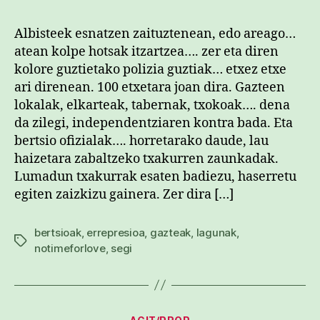
uz
ma
Albisteek esnatzen zaituztenean, edo areago…
ga
atean kolpe hotsak itzartzea…. zer eta diren
#n
kolore guztietako polizia guztiak… etxez etxe
sar
ari direnean. 100 etxetara joan dira. Gazteen
lokalak, elkarteak, tabernak, txokoak…. dena
da zilegi, independentziaren kontra bada. Eta
bertsio ofizialak…. horretarako daude, lau
haizetara zabaltzeko txakurren zaunkadak.
Lumadun txakurrak esaten badiezu, haserretu
egiten zaizkizu gainera. Zer dira […]
bertsioak
,
errepresioa
,
gazteak
,
lagunak
,
Etiketak
notimeforlove
,
segi
Kategoriak