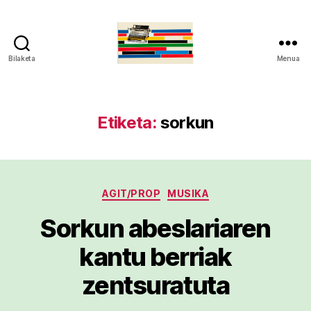
Bilaketa
Menua
gaztelumendi.eus
Etiketa:
sorkun
Kategoriak
AGIT/PROP
MUSIKA
Sorkun abeslariaren
kantu berriak
zentsuratuta