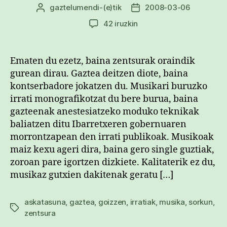
gaztelumendi
-(e)tik
2008-03-06
Argitalpenaren
Argitalpenaren
egilea
data
Sorkun
42 iruzkin
abeslariaren
kantu
berriak
Ematen du ezetz, baina zentsurak oraindik
zentsuratuta
gurean dirau. Gaztea deitzen diote, baina
sarreran
kontserbadore jokatzen du. Musikari buruzko
irrati monografikotzat du bere burua, baina
gazteenak anestesiatzeko moduko teknikak
baliatzen ditu Ibarretxeren gobernuaren
morrontzapean den irrati publikoak. Musikoak
maiz kexu ageri dira, baina gero single guztiak,
zoroan pare igortzen dizkiete. Kalitaterik ez du,
musikaz gutxien dakitenak geratu […]
askatasuna
,
gaztea
,
goizzen
,
irratiak
,
musika
,
sorkun
,
Etiketak
zentsura