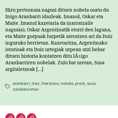
uretan
sarreran
Hiru pertsonaia nagusi dituen nobela osatu du
Inigo Aranbarri idazleak. Imanol, Oskar eta
Maite. Imanol kazetaria da (narratzaile
nagusia), Oskar Argentinatik etorri den laguna,
eta Maite gorpuak lurpetik ateratzen ari da Itoiz
inguruko herrietan. Kazetaritza, Argentinako
istorioak eta Itoiz urtegiak urpean utzi behar
dituen historia kontatzen ditu IÃ±igo
Aranbarriren nobelak. Zulo bat uretan, Susa
argitaletxeak […]
aranbarri
,
itoiz
,
literatura
,
nobela
,
prest
,
susa
,
Etiketak
zulobaturetan