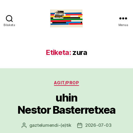
Bilaketa
Menua
gaztelumendi.eus
Etiketa:
zura
Kategoriak
AGIT/PROP
uhin
Nestor Basterretxea
gaztelumendi
-(e)tik
2026-07-03
Argitalpenaren
Argitalpenaren
egilea
data