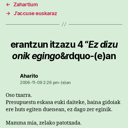
←
Zahartium
→
J’accuse euskaraz
erantzun itzazu 4 “
Ez dizu
onik egingo
&rdquo-(e)an
dio:
Aharito
2006-11-09 2:26 pm-(e)an
Oso txarra.
Presupuestu eskasa euki daiteke, baina gidoiak
ere huts egiten duenean, ez dago zer eginik.
Mamma mia, zelako patotxada.