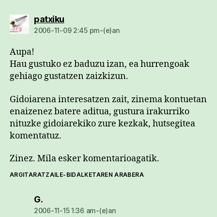
dio:
patxiku
2006-11-09 2:45 pm-(e)an
Aupa!
Hau gustuko ez baduzu izan, ea hurrengoak
gehiago gustatzen zaizkizun.
Gidoiarena interesatzen zait, zinema kontuetan
enaizenez batere aditua, gustura irakurriko
nituzke gidoiarekiko zure kezkak, hutsegitea
komentatuz.
Zinez. Mila esker komentarioagatik.
ARGITARATZAILE-BIDALKETAREN ARABERA
dio:
G.
2006-11-15 1:36 am-(e)an