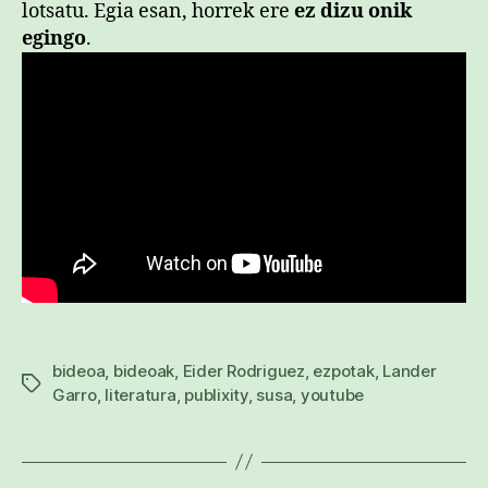
lotsatu. Egia esan, horrek ere
ez dizu onik
egingo
.
bideoa
,
bideoak
,
Eider Rodriguez
,
ezpotak
,
Lander
Etiketak
Garro
,
literatura
,
publixity
,
susa
,
youtube