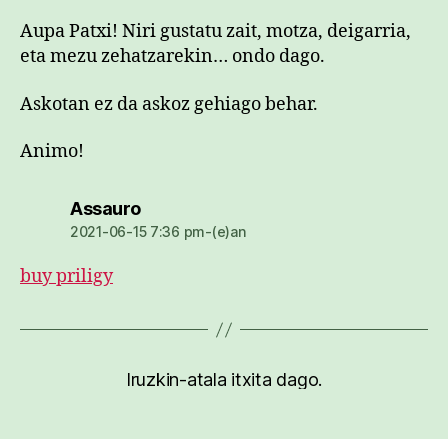
Aupa Patxi! Niri gustatu zait, motza, deigarria,
eta mezu zehatzarekin… ondo dago.
Askotan ez da askoz gehiago behar.
Animo!
dio:
Assauro
2021-06-15 7:36 pm-(e)an
buy priligy
Iruzkin-atala itxita dago.