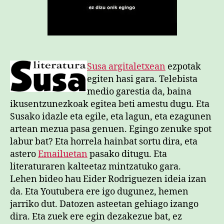
i
k
e
g
i
n
Susa argitaletxean
ezpotak
g
o
egiten hasi gara. Telebista
sa
medio garestia da, baina
ikusentzunezkoak egitea beti amestu dugu. Eta
Susako idazle eta egile, eta lagun, eta ezagunen
artean mezua pasa genuen. Egingo zenuke spot
labur bat? Eta horrela hainbat sortu dira, eta
astero
Emailuetan
pasako ditugu. Eta
literaturaren kalteetaz mintzatuko gara.
Lehen bideo hau Eider Rodriguezen ideia izan
da. Eta Youtubera ere igo dugunez, hemen
jarriko dut. Datozen asteetan gehiago izango
dira. Eta zuek ere egin dezakezue bat, ez