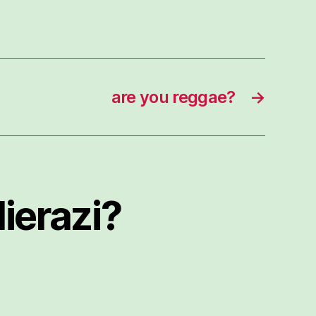
are you reggae?
→
ierazi?