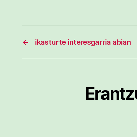
←
ikasturte interesgarria abian
Erantz