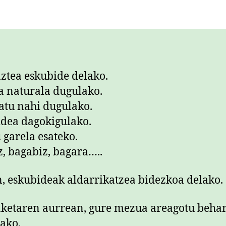
ztea eskubide delako.
a naturala dugulako.
atu nahi dugulako.
dea dagokigulako.
 garela esateko.
, bagabiz, bagara…..
, eskubideak aldarrikatzea bidezkoa delako.
ketaren aurrean, gure mezua areagotu beha
ako.