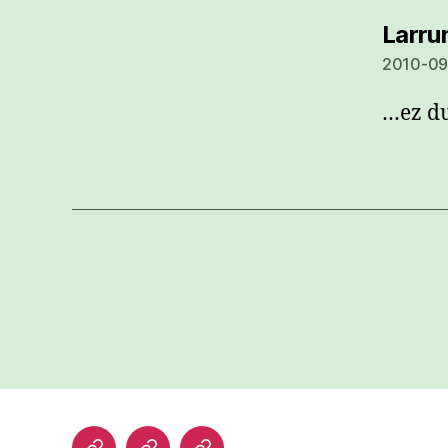
Larru
2010-09
…ez du