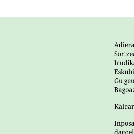
Adiera
Sortze
Irudik
Eskubi
Gu geu
Bagoaz
Kalean
Inposa
dagoel