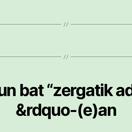
un bat “zergatik ad
&rdquo-(e)an