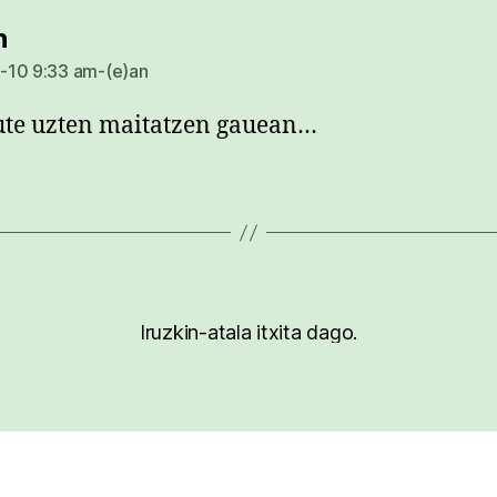
dio:
n
-10 9:33 am-(e)an
te uzten maitatzen gauean…
Iruzkin-atala itxita dago.