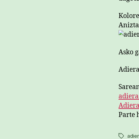
Kolore
Anizta
Asko g
Adiera
Sarean
adiera
Adiera
Parte h
adier
Etiketak