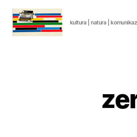
kultura | natura | komunika
gaztelumendi.eus
zer