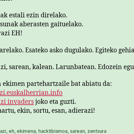
ak estali ezin direlako.
sunak aberasten gaituelako.
arelako. Esateko asko dugulako. Egiteko gehia
zi, sarean, kalean. Larunbatean. Edozein eg
 ekimen partehartzaile bat abiatu da:
zi.euskalherrian.info
zi invaders
joko eta guzti.
artu, ekin, sortu, esan, adierazi!
azi
,
eh
,
ekimena
,
hacktibismoa
,
sarean
,
zentsura