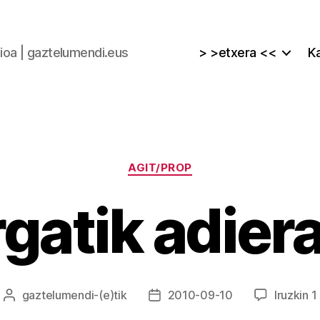
zioa | gaztelumendi.eus
> >etxera <<
Ka
Kategoriak
AGIT/PROP
gatik adier
gaztelumendi
-(e)tik
2010-09-10
Iruzkin 1
Argitalpenaren
Argitalpenaren
egilea
data