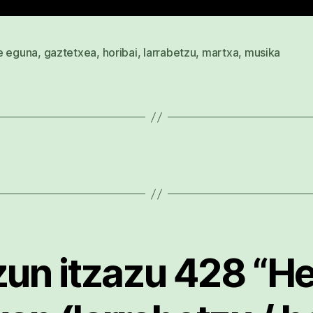
e eguna
,
gaztetxea
,
horibai
,
larrabetzu
,
martxa
,
musika
un itzazu 428 “He