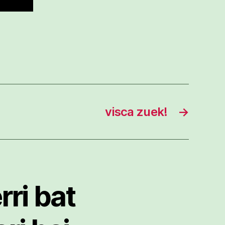
visca zuek!
→
rri bat