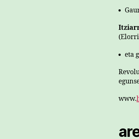
Gaur
Itzia
(Elorr
eta 
Revol
egunse
www.
ar