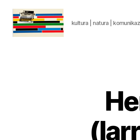
kultura | natura | komunika
gaztelumendi.eus
He
(lar