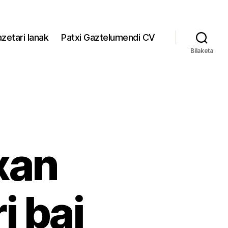
zetari lanak
Patxi Gaztelumendi CV
Bilaketa
xan
i bai