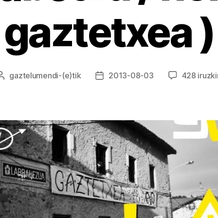
gaztetxea )
gaztelumendi
-(e)tik
2013-08-03
428 iruzki
Argitalpenaren
Argitalpenaren
egilea
data