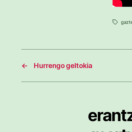
gazt
Etiketak
←
Hurrengo geltokia
erantz