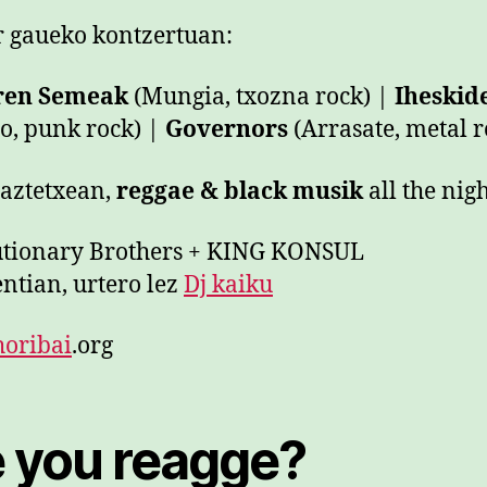
 gaueko kontzertuan:
rren Semeak
(Mungia, txozna rock) |
Iheskid
io, punk rock) |
Governors
(Arrasate, metal r
gaztetxean,
reggae & black musik
all the nig
utionary Brothers + KING KONSUL
ntian, urtero lez
Dj kaiku
horibai
.org
e you reagge?