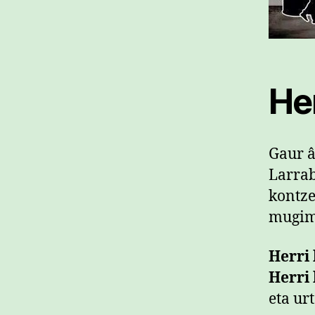
He
Gaur â
Larrab
kontze
mugime
Herri
Herri
eta ur