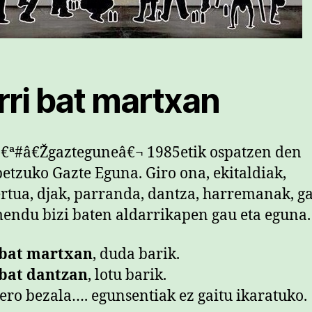
rri bat martxan
€ª#â€Žgazteguneâ€¬ 1985etik ospatzen den
etzuko Gazte Eguna. Giro ona, ekitaldiak,
rtua, djak, parranda, dantza, harremanak, g
ndu bizi baten aldarrikapen gau eta eguna.
 bat martxan
, duda barik.
 bat dantzan
, lotu barik.
tero bezala…. egunsentiak ez gaitu ikaratuko.