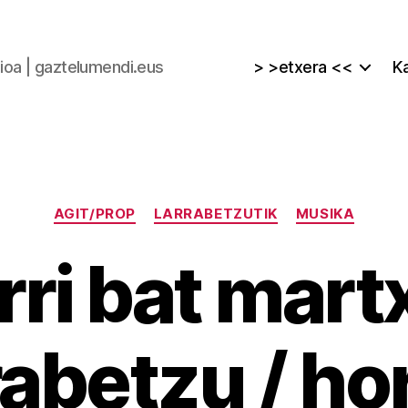
zioa | gaztelumendi.eus
> >etxera <<
Ka
Kategoriak
AGIT/PROP
LARRABETZUTIK
MUSIKA
rri bat mart
rabetzu / hor