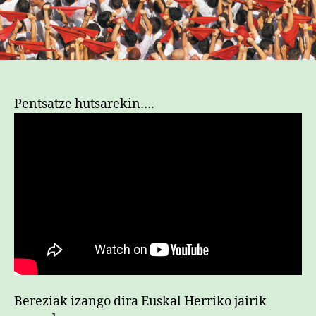
Pentsatze hutsarekin….
Bereziak izango dira Euskal Herriko jairik