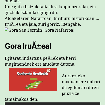
onenak.
Une gutxi batzuk falta dira txupinazorako, eta
guztiak eztanda egingo du.
Aldaketaren Nafarroan, hiriburu historikoan….
IruÃ±ea eta jaia, zuri gorriz. Etengabe.
Gora IruÃ±ea!
Egitarau indartsua peÃ±ek eta herri
mugimenduek ere antolatu dutena.
Aurkezteko
moduan ere nabari
da egiten ari diren
jauzia ze
tamainakoa den.