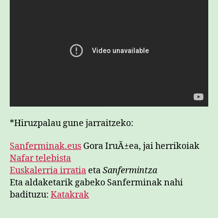
*Hiruzpalau gune jarraitzeko:
Sanferminak.eus
Gora IruÃ±ea, jai herrikoiak
Nafar telebista
Euskalerria irratia
eta
Sanfermintza
Eta aldaketarik gabeko Sanferminak nahi
badituzu:
Katakrak