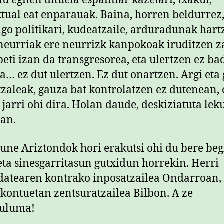
tu egiten dituela espainiar kazetari, txakur,
ktual eat enparauak. Baina, horren beldurrez
o politikari, kudeatzaile, arduradunak hart
neurriak ere neurrizk kanpokoak iruditzen za
beti izan da transgresorea, eta ulertzen ez b
a… ez dut ulertzen. Ez dut onartzen. Argi eta 
ltzaleak, gauza bat kontrolatzen ez dutenean, 
 jarri ohi dira. Holan daude, deskiziatuta lek
tan.
sune Ariztondok hori erakutsi ohi du bere be
eta sinesgarritasun gutxidun horrekin. Herri
atearen kontrako inposatzailea Ondarroan, 
 kontuetan zentsuratzailea Bilbon. A ze
kuluma!