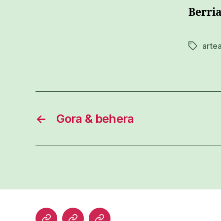
Berri
arte
Etiketak
←
Gora & behera