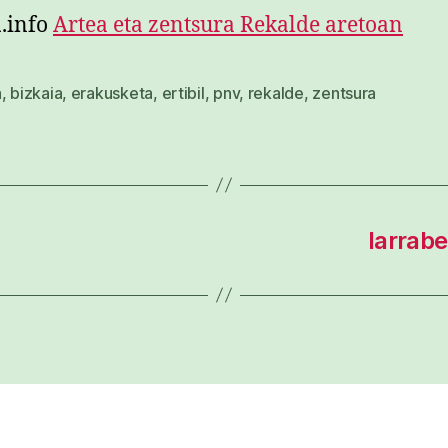
a
.info
Artea eta zentsura Rekalde aretoan
a
,
bizkaia
,
erakusketa
,
ertibil
,
pnv
,
rekalde
,
zentsura
larrabe