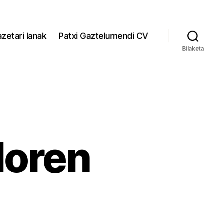
zetari lanak
Patxi Gaztelumendi CV
Bilaketa
doren