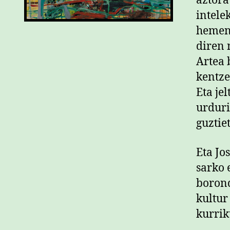
aztora
intele
hemeng
diren 
Artea 
kentze
Eta je
urduri
guztie
Eta Jo
sarko 
borond
kultur
kurri