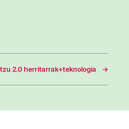
tzu 2.0 herritarrak+teknologia
→