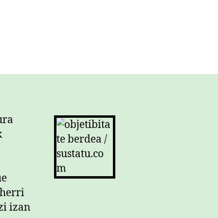
ura
k
ue
herri
zi izan