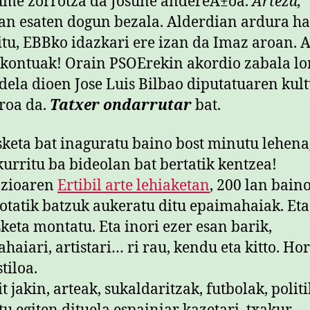
me zorrotza da Josune andereÃ±oa.
Arteza,
an esaten dogun bezala. Alderdian ardura h
itu, EBBko idazkari ere izan da Imaz aroan. 
 kontuak! Orain PSOErekin akordio zabala lo
dela dioen Jose Luis Bilbao diputatuaren kul
roa da.
Tatxer ondarrutar
bat.
keta bat inaguratu baino bost minutu lehena
kurritu ba bideolan bat bertatik kentzea!
azioaren
Ertibil arte lehiaketan
, 200 lan bain
otatik batzuk aukeratu ditu epaimahaiak. Eta
keta montatu. Eta inori ezer esan barik,
haiari, artistari… ri rau, kendu eta kitto. Hor
tiloa.
t jakin, arteak, sukaldaritzak, futbolak, politi