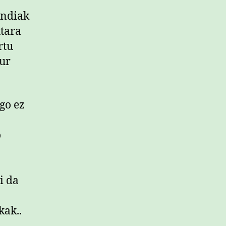
andiak
Atara
rtu
tur
go ez
o
i da
kak..