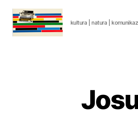
kultura | natura | komunika
gaztelumendi.eus
Josu