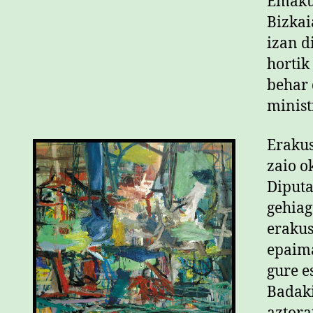
Emaku
Bizkai
izan d
hortik
behar 
minist
Erakus
zaio o
Diput
gehiag
erakus
epaima
gure es
Badaki