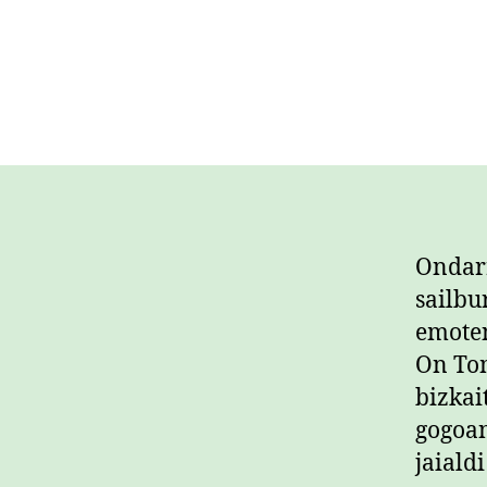
Ondarr
sailbu
emote
On Tom
bizkai
gogoan
jaiald