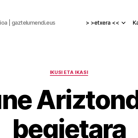
zioa | gaztelumendi.eus
> >etxera <<
Ka
Kategoriak
IKUSI ETA IKASI
ne Arizton
begietara