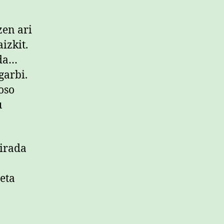
,
zen ari
izkit.
ada…
garbi.
oso
u
girada
eta