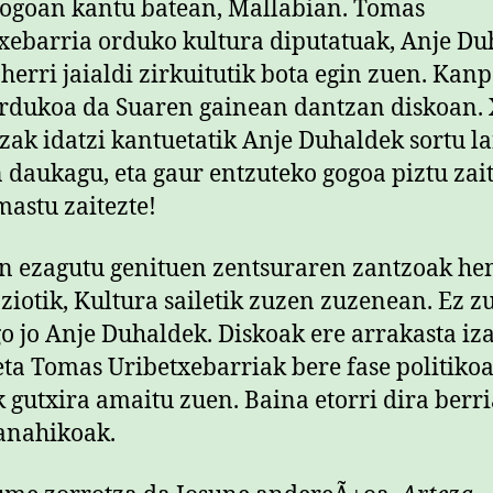
ogoan kantu batean, Mallabian. Tomas
xebarria orduko kultura diputatuak, Anje Du
 herri jaialdi zirkuitutik bota egin zuen. Kan
Ordukoa da Suaren gainean dantzan diskoan.
ak idatzi kantuetatik Anje Duhaldek sortu la
n
daukagu, eta gaur entzuteko gogoa piztu zait
astu zaitezte!
 ezagutu genituen zentsuraren zantzoak he
ziotik, Kultura sailetik zuzen zuzenean. Ez z
go jo Anje Duhaldek. Diskoak ere arrakasta iz
eta Tomas Uribetxebarriak bere fase politiko
 gutxira amaitu zuen. Baina etorri dira berri
anahikoak.