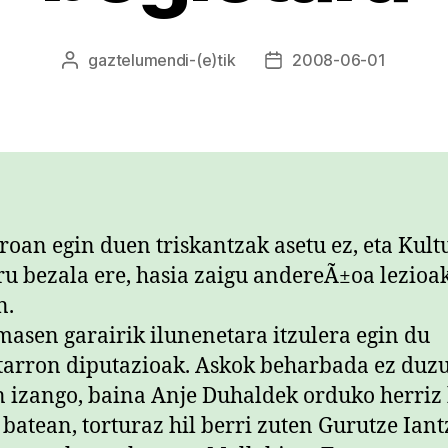
gaztelumendi
-(e)tik
2008-06-01
Argitalpenaren
Argitalpenaren
egilea
data
oan egin duen triskantzak asetu ez, eta Kult
ru bezala ere, hasia zaigu andereÃ±oa lezioa
n.
asen garairik ilunenetara itzulera egin du
tarron diputazioak. Askok beharbada ez duz
 izango, baina Anje Duhaldek orduko herriz 
i batean, torturaz hil berri zuten Gurutze Iant