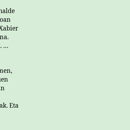
halde
poan
 Xabier
na.
. …
men,
uen
an
a
ak. Eta