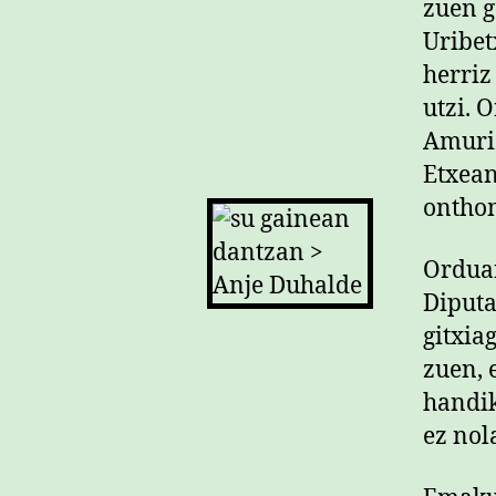
zuen g
Uribet
herriz
utzi. 
Amuriz
Etxea
onthom
Orduan
Diputa
gitxia
zuen, 
handik
ez nol