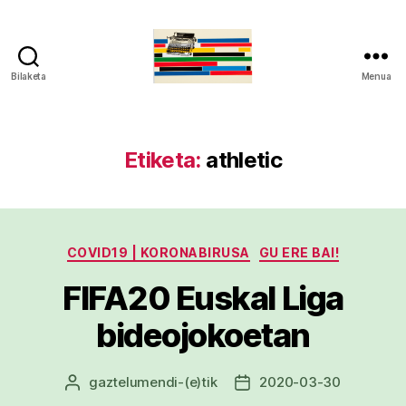
Bilaketa
Menua
gaztelumendi.eus
Etiketa:
athletic
Kategoriak
COVID19 | KORONABIRUSA
GU ERE BAI!
FIFA20 Euskal Liga
bideojokoetan
gaztelumendi
-(e)tik
2020-03-30
Argitalpenaren
Argitalpenaren
egilea
data