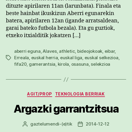
dituzte apirilaren 11an (larunbata). Finala eta
beste hainbat ikuskizun Aberri egunarekin
batera, apirilaren 12an (igande arratsaldean,
garai bateko futbola bezala). Eta gu guztiok,
etxeko itxialditik jokatzen […]
aberri eguna
,
Alaves
,
athletic
,
bideojokoak
,
eibar
,
Erreala
,
euskal herria
,
euskal liga
,
euskal selkezioa
,
Etiketak
fifa20
,
gamerantsia
,
kirola
,
osasuna
,
selekzioa
Kategoriak
AGIT/PROP
TEKNOLOGIA BERRIAK
Argazki garrantzitsua
gaztelumendi
-(e)tik
2014-12-12
Argitalpenaren
Argitalpenaren
egilea
data