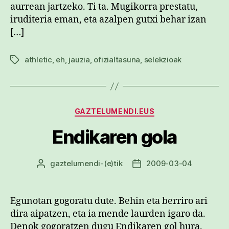
aurrean jartzeko. Ti ta. Mugikorra prestatu,
iruditeria eman, eta azalpen gutxi behar izan
[…]
athletic
,
eh
,
jauzia
,
ofizialtasuna
,
selekzioak
Etiketak
Kategoriak
GAZTELUMENDI.EUS
Endikaren gola
gaztelumendi
-(e)tik
2009-03-04
Argitalpenaren
Argitalpenaren
egilea
data
Egunotan gogoratu dute. Behin eta berriro ari
dira aipatzen, eta ia mende laurden igaro da.
Denok gogoratzen dugu Endikaren gol hura.