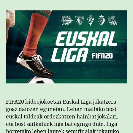
FIFA20 bideojokoetan Euskal Liga jokatzera
goaz datozen egunetan. Lehen mailako bost
euskal taldeak ordezkatzen hainbat jokalari,
eta bost sailkatuek liga bat egingo dute. Liga
horretako lehen laurek semifinalak jokatuko