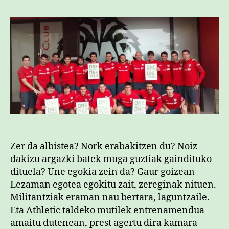
Zer da albistea? Nork erabakitzen du? Noiz
dakizu argazki batek muga guztiak gaindituko
dituela? Une egokia zein da? Gaur goizean
Lezaman egotea egokitu zait, zereginak nituen.
Militantziak eraman nau bertara, laguntzaile.
Eta Athletic taldeko mutilek entrenamendua
amaitu dutenean, prest agertu dira kamara