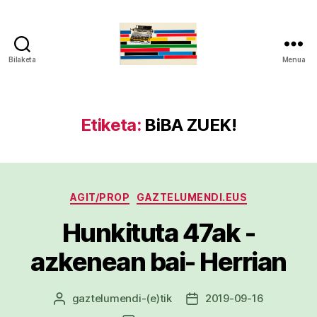
Bilaketa
Menua
gaztelumendi.eus
Etiketa:
BiBA ZUEK!
Kategoriak
AGIT/PROP
GAZTELUMENDI.EUS
Hunkituta 47ak -
azkenean bai- Herrian
gaztelumendi
-(e)tik
2019-09-16
Argitalpenaren
Argitalpenaren
egilea
data