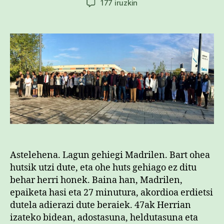
Hunkituta
177 iruzkin
47ak
-
azkenean
bai-
Herrian
sarreran
Astelehena. Lagun gehiegi Madrilen. Bart ohea
hutsik utzi dute, eta ohe huts gehiago ez ditu
behar herri honek. Baina han, Madrilen,
epaiketa hasi eta 27 minutura, akordioa erdietsi
dutela adierazi dute beraiek. 47ak Herrian
izateko bidean, adostasuna, heldutasuna eta