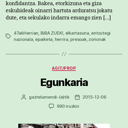
konfidantza. Bakea, etorkizuna eta giza
eskubideak oinarri hartuta arduratsu jokatu
dute, eta sekulako indarra emango zien […]
47akHerrian
,
BiBA ZUEK!
,
elkartasuna
,
entzutegi
Etiketak
nazionala
,
epaiketa
,
herrira
,
presoak
,
zorionak
Kategoriak
AGIT/PROP
Egunkaria
gaztelumendi
-(e)tik
2015-12-06
Argitalpenaren
Argitalpenaren
egilea
data
Egunkaria
990 iruzkin
sarreran