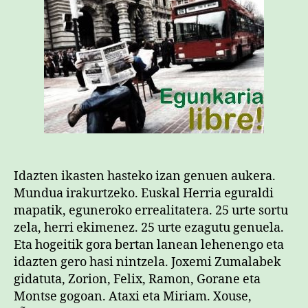
Idazten ikasten hasteko izan genuen aukera.
Mundua irakurtzeko. Euskal Herria eguraldi
mapatik, eguneroko errealitatera. 25 urte sortu
zela, herri ekimenez. 25 urte ezagutu genuela.
Eta hogeitik gora bertan lanean lehenengo eta
idazten gero hasi nintzela. Joxemi Zumalabek
gidatuta, Zorion, Felix, Ramon, Gorane eta
Montse gogoan. Ataxi eta Miriam. Xouse,