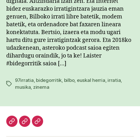
digitala. Aitzindaria izan zen. Eta Internet
bidez euskarazko irratigintzara jauzia eman
genuen, Bilboko irrati libre batetik, modem
batetik, eta ordenadore bat faxaren lineara
konektatuta. Bertsio, izaera eta modu ugari
hartu ditu gure irratigintzak gerora. Eta 2018ko
udazkenean, asteroko podcast saioa egiten
dihardugu oraindik, jo ta ke! Laister
#bidegorritik saioa […]
97irratia
,
bidegorritik
,
bilbo
,
euskal herria
,
irratia
,
Etiketak
musika
,
zinema
Hasiera
Kazetari
Patxi
lanak
Gaztelumendi