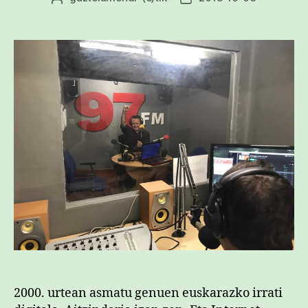
egilea
data
2000. urtean asmatu genuen euskarazko irrati