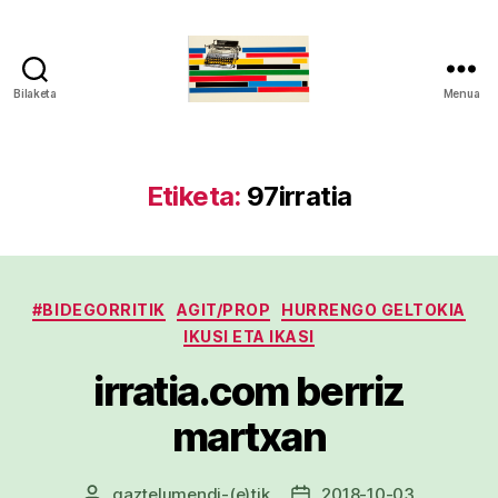
Bilaketa
Menua
gaztelumendi.eus
Etiketa:
97irratia
Kategoriak
#BIDEGORRITIK
AGIT/PROP
HURRENGO GELTOKIA
IKUSI ETA IKASI
irratia.com berriz
martxan
gaztelumendi
-(e)tik
2018-10-03
Argitalpenaren
Argitalpenaren