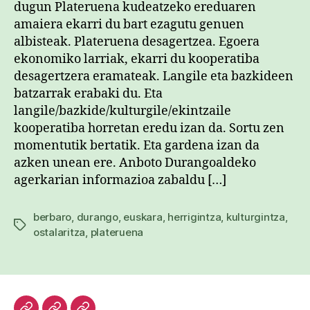
dugun Plateruena kudeatzeko ereduaren
amaiera ekarri du bart ezagutu genuen
albisteak. Plateruena desagertzea. Egoera
ekonomiko larriak, ekarri du kooperatiba
desagertzera eramateak. Langile eta bazkideen
batzarrak erabaki du. Eta
langile/bazkide/kulturgile/ekintzaile
kooperatiba horretan eredu izan da. Sortu zen
momentutik bertatik. Eta gardena izan da
azken unean ere. Anboto Durangoaldeko
agerkarian informazioa zabaldu […]
berbaro
,
durango
,
euskara
,
herrigintza
,
kulturgintza
,
Etiketak
ostalaritza
,
plateruena