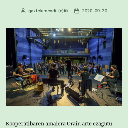
gaztelumendi
-(e)tik
2020-09-30
Argitalpenaren
Argitalpenaren
egilea
data
Kooperatibaren amaiera Orain arte ezagutu