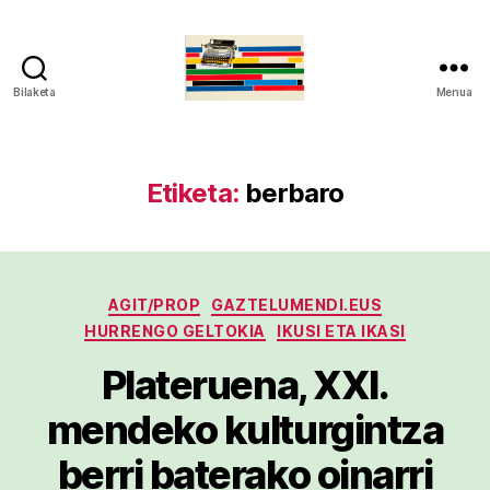
Bilaketa
Menua
gaztelumendi.eus
Etiketa:
berbaro
Kategoriak
AGIT/PROP
GAZTELUMENDI.EUS
HURRENGO GELTOKIA
IKUSI ETA IKASI
Plateruena, XXI.
mendeko kulturgintza
berri baterako oinarri