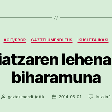
Kategoriak
AGIT/PROP
GAZTELUMENDI.EUS
IKUSI ETA IKASI
atzaren lehena
biharamuna
gaztelumendi
-(e)tik
2014-05-01
Iruzkin 1
Argitalpenaren
Argitalpenaren
egilea
data