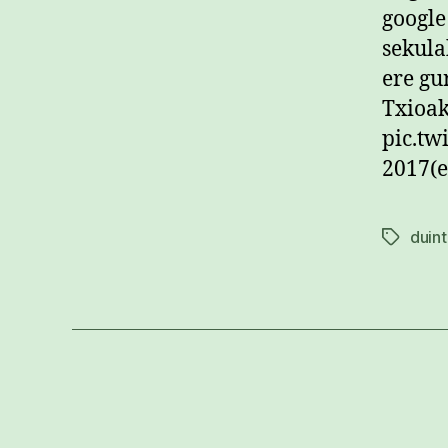
google
sekula
ere gu
Txioak
pic.tw
2017(e
duin
Etiketak