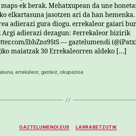
 maps-ek berak. Mehatxupean da une honetan
ko elkartasuna jasotzen ari da han hemenka.
rea adierazi gura diogu. errekaleor gaiari bu
 Argi adierazi dezagun: #errekaleor bizirik
itter.com/lbhZns9StS — gaztelumendi (@iPatx
)ko maiatzak 30 Errekaleorren aldeko […]
tasuna
,
errekaleor
,
gasteiz
,
okupazioa
Kategoriak
GAZTELUMENDI.EUS
LARRABETZUTIK