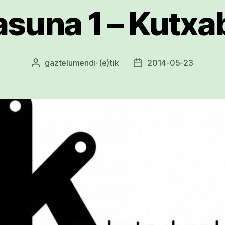
asuna 1 – Kutxa
gaztelumendi
-(e)tik
2014-05-23
Argitalpenaren
Argitalpenaren
egilea
data