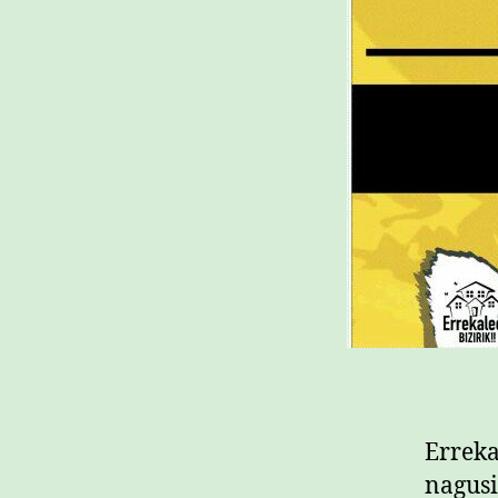
Erreka
nagusi