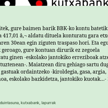
tek, gure baimen barik BBK-ko kontu batetik
a 417,01 â‚¬ aldatu dituela konturatu gara etx
aren 30ean egin ziguten traspaso hori. Eta eg
 geroago, gure kontuan dirurik ez zegoela
atu ginen -eskolako jantokiko erreziboak atz
ituztenean-. Maiatzean diru gehiago sartu du
 gastuak ordaintzeko -kiroldegia, gasa, argia,
noa, eskolako bazkidetza, jantokiko kuotak…-
duintasuna
,
kutxabank
,
lapurrak