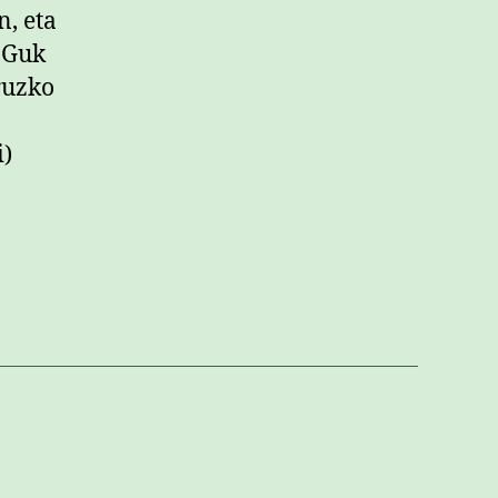
, eta
 Guk
ruzko
i)