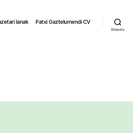
zetari lanak
Patxi Gaztelumendi CV
Bilaketa