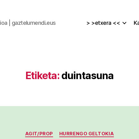
zioa | gaztelumendi.eus
> >etxera <<
Ka
Etiketa:
duintasuna
Kategoriak
AGIT/PROP
HURRENGO GELTOKIA