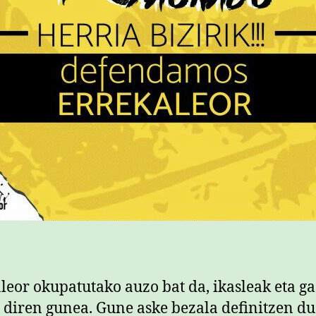
leor okupatutako auzo bat da, ikasleak eta g
 diren gunea. Gune aske bezala definitzen du