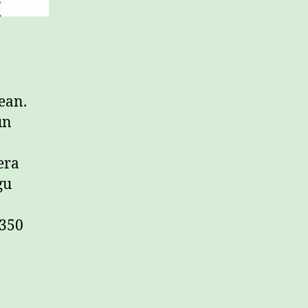
ean.
un
era
gu
 350