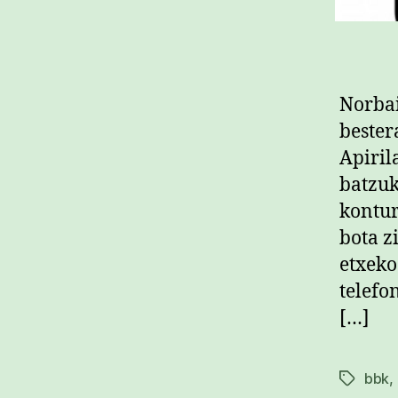
Norbai
bester
Apiril
batzuk
kontur
bota z
etxeko
telefo
[…]
bbk
,
Etiketak