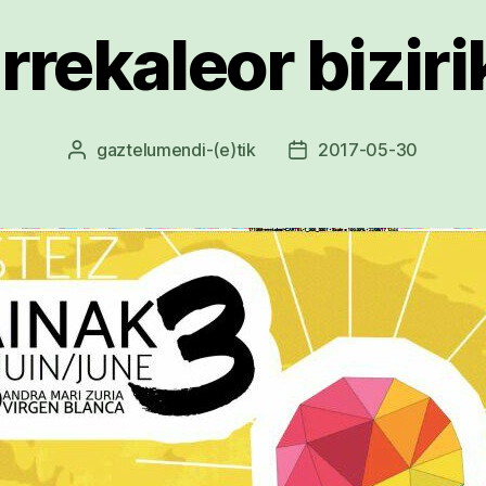
rrekaleor biziri
gaztelumendi
-(e)tik
2017-05-30
Argitalpenaren
Argitalpenaren
egilea
data