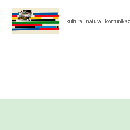
kultura | natura | komunika
gaztelumendi.eus