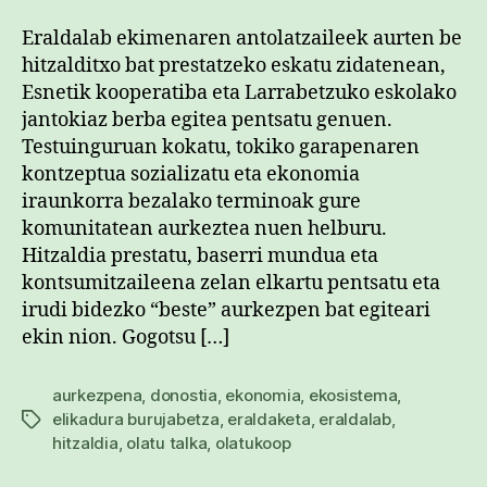
Eraldalab ekimenaren antolatzaileek aurten be
hitzalditxo bat prestatzeko eskatu zidatenean,
Esnetik kooperatiba eta Larrabetzuko eskolako
jantokiaz berba egitea pentsatu genuen.
Testuinguruan kokatu, tokiko garapenaren
kontzeptua sozializatu eta ekonomia
iraunkorra bezalako terminoak gure
komunitatean aurkeztea nuen helburu.
Hitzaldia prestatu, baserri mundua eta
kontsumitzaileena zelan elkartu pentsatu eta
irudi bidezko “beste” aurkezpen bat egiteari
ekin nion. Gogotsu […]
aurkezpena
,
donostia
,
ekonomia
,
ekosistema
,
elikadura burujabetza
,
eraldaketa
,
eraldalab
,
Etiketak
hitzaldia
,
olatu talka
,
olatukoop