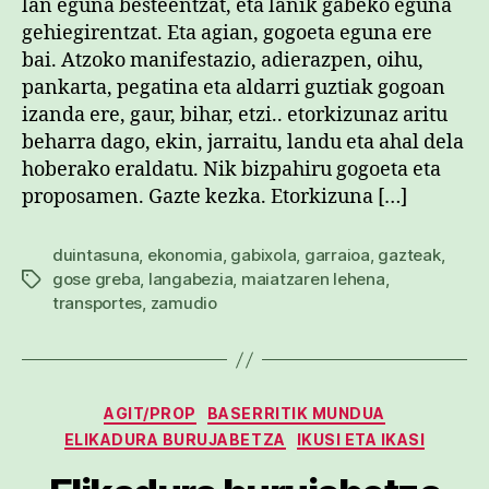
lan eguna besteentzat, eta lanik gabeko eguna
gehiegirentzat. Eta agian, gogoeta eguna ere
bai. Atzoko manifestazio, adierazpen, oihu,
pankarta, pegatina eta aldarri guztiak gogoan
izanda ere, gaur, bihar, etzi.. etorkizunaz aritu
beharra dago, ekin, jarraitu, landu eta ahal dela
hoberako eraldatu. Nik bizpahiru gogoeta eta
proposamen. Gazte kezka. Etorkizuna […]
duintasuna
,
ekonomia
,
gabixola
,
garraioa
,
gazteak
,
gose greba
,
langabezia
,
maiatzaren lehena
,
Etiketak
transportes
,
zamudio
Kategoriak
AGIT/PROP
BASERRITIK MUNDUA
ELIKADURA BURUJABETZA
IKUSI ETA IKASI