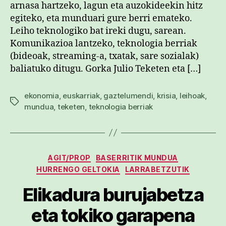
arnasa hartzeko, lagun eta auzokideekin hitz
egiteko, eta munduari gure berri emateko.
Leiho teknologiko bat ireki dugu, sarean.
Komunikazioa lantzeko, teknologia berriak
(bideoak, streaming-a, txatak, sare sozialak)
baliatuko ditugu. Gorka Julio Teketen eta […]
ekonomia
,
euskarriak
,
gaztelumendi
,
krisia
,
leihoak
,
Etiketak
mundua
,
teketen
,
teknologia berriak
Kategoriak
AGIT/PROP
BASERRITIK MUNDUA
HURRENGO GELTOKIA
LARRABETZUTIK
Elikadura burujabetza
eta tokiko garapena