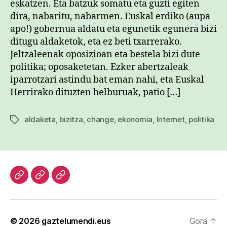
eskatzen. Eta batzuk somatu eta guzti egiten
dira, nabaritu, nabarmen. Euskal erdiko (aupa
apo!) gobernua aldatu eta egunetik egunera bizi
ditugu aldaketok, eta ez beti txarrerako.
Jeltzaleenak oposizioan eta bestela bizi dute
politika; oposaketetan. Ezker abertzaleak
iparrotzari astindu bat eman nahi, eta Euskal
Herrirako dituzten helburuak, patio […]
aldaketa
,
bizitza
,
change
,
ekonomia
,
Internet
,
politika
Etiketak
Hasiera
Kazetari
Patxi
lanak
Gaztelumendi
CV
© 2026
gaztelumendi.eus
Gora
↑