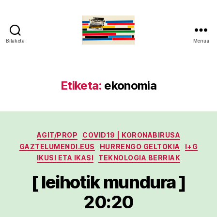
Bilaketa
Menua
gaztelumendi.eus
Etiketa:
ekonomia
Kategoriak
AGIT/PROP
COVID19 | KORONABIRUSA
GAZTELUMENDI.EUS
HURRENGO GELTOKIA
I+G
IKUSI ETA IKASI
TEKNOLOGIA BERRIAK
[ leihotik mundura ]
20:20