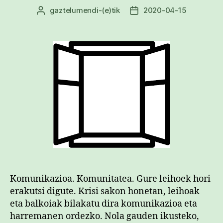
gaztelumendi
-(e)tik
2020-04-15
Argitalpenaren
Argitalpenaren
egilea
data
Komunikazioa. Komunitatea. Gure leihoek hori
erakutsi digute. Krisi sakon honetan, leihoak
eta balkoiak bilakatu dira komunikazioa eta
harremanen ordezko. Nola gauden ikusteko,