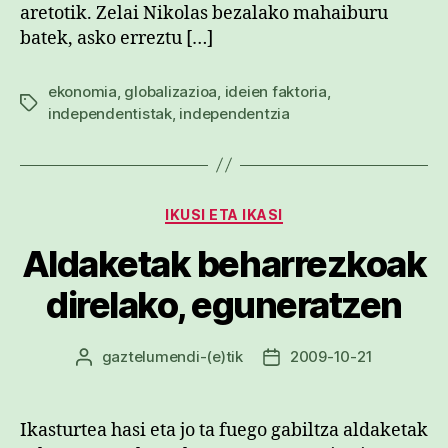
aretotik. Zelai Nikolas bezalako mahaiburu
batek, asko erreztu […]
ekonomia
,
globalizazioa
,
ideien faktoria
,
Etiketak
independentistak
,
independentzia
Kategoriak
IKUSI ETA IKASI
Aldaketak beharrezkoak
direlako, eguneratzen
gaztelumendi
-(e)tik
2009-10-21
Argitalpenaren
Argitalpenaren
egilea
data
Ikasturtea hasi eta jo ta fuego gabiltza aldaketak