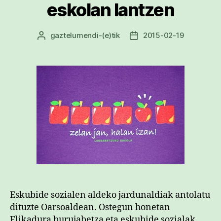
eskolan lantzen
gaztelumendi
-(e)tik
2015-02-19
Argitalpenaren
Argitalpenaren
egilea
data
Eskubide sozialen aldeko jardunaldiak antolatu
dituzte Oarsoaldean. Ostegun honetan
Elikadura burujabetza eta eskubide sozialak