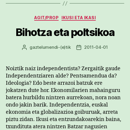
Kategoriak
AGIT/PROP
IKUSI ETA IKASI
Bihotza eta poltsikoa
gaztelumendi
-(e)tik
2011-04-01
Argitalpenaren
Argitalpenaren
egilea
data
Noiztik naiz independentista? Zergaitik gaude
Independentziaren alde? Pentsamendua da?
Ideologia? Edo beste arrazoi batzuk ere
jokatzen dute hor. Ekonomilarien mahainguru
batera hurbildu nintzen aurrekoan, nora noan
ondo jakin barik. Independentzia, euskal
ekonomia eta globalizazioa goiburuak, arreta
piztu zidan. Ikusi eta entzundakoarekin baina,
txundituta atera nintzen Batzar nagusien