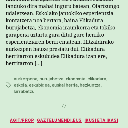
landuko dira mahai inguru batean, Oiartzungo
udaletxean. Eskolako jantokiko esperientzia
kontatzera noa bertara, baina Elikadura
burujabetza, ekonomia iraunkorra eta tokiko
garapena uztartu gura ditut gure herriko
esperientziaren berri ematean. Hitzaldirako
aurkezpen hauxe prestatu dut. Elikadura
herritarron eskubidea Elikadura izan ere,
herritarron […]
aurkezpena
,
burujabetza
,
ekonomia
,
elikadura
,
eskola
,
eskubidea
,
euskal herria
,
hezkuntza
,
Etiketak
larrabetzu
Kategoriak
AGIT/PROP
GAZTELUMENDI.EUS
IKUSI ETA IKASI