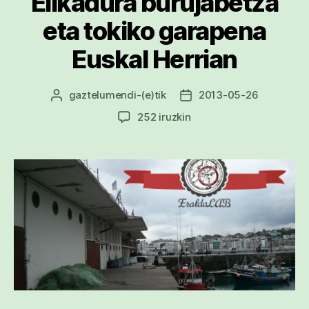
Elikadura burujabetza
eta tokiko garapena
Euskal Herrian
gaztelumendi
-(e)tik
2013-05-26
Argitalpenaren
Argitalpenaren
egilea
data
Elikadura
252 iruzkin
burujabetza
eta
tokiko
garapena
Euskal
Herrian
sarreran