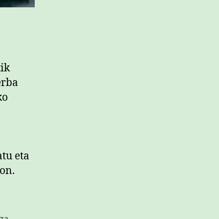
tik
erba
ko
tu eta
ion.
tza
,