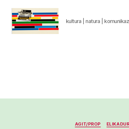
kultura | natura | komunika
gaztelumendi.eus
AGIT/PROP
ELIKADU