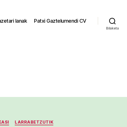
zetari lanak
Patxi Gaztelumendi CV
Bilaketa
KASI
LARRABETZUTIK