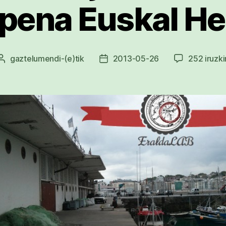
pena Euskal He
gaztelumendi
-(e)tik
2013-05-26
252 iruzki
Argitalpenaren
Argitalpenaren
egilea
data