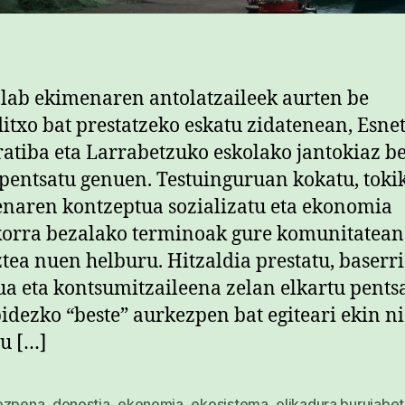
lab ekimenaren antolatzaileek aurten be
ditxo bat prestatzeko eskatu zidatenean, Esne
atiba eta Larrabetzuko eskolako jantokiaz b
 pentsatu genuen. Testuinguruan kokatu, toki
naren kontzeptua sozializatu eta ekonomia
orra bezalako terminoak gure komunitatean
tea nuen helburu. Hitzaldia prestatu, baserri
 eta kontsumitzaileena zelan elkartu pentsa
bidezko “beste” aurkezpen bat egiteari ekin n
u […]
ezpena
,
donostia
,
ekonomia
,
ekosistema
,
elikadura burujabe