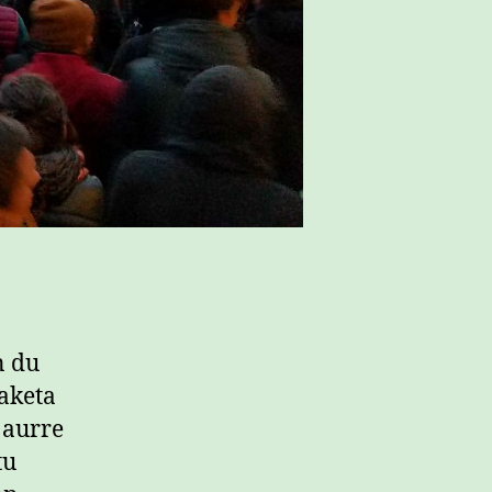
n du
aketa
 aurre
tu