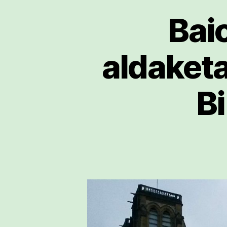
Bai
aldaketa
B