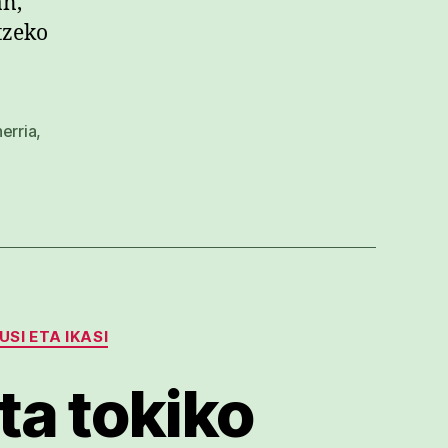
an,
tzeko
herria
,
KUSI ETA IKASI
ta tokiko