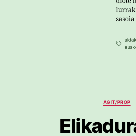
diote 
lurrak
sasoia
aldak
Etiketak
eusk
AGIT/PROP
Elikadur