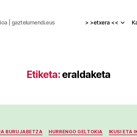
zioa | gaztelumendi.eus
> >etxera <<
Ka
Etiketa:
eraldaketa
Kategoriak
RA BURUJABETZA
HURRENGO GELTOKIA
IKUSI ETA I