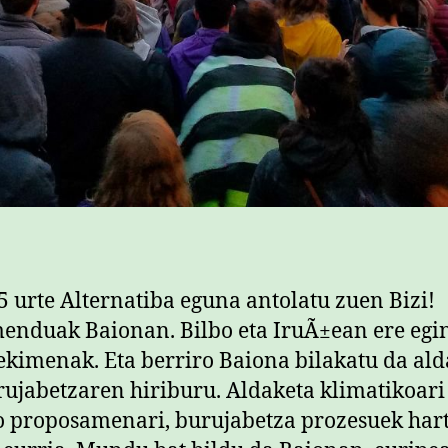
5 urte Alternatiba eguna antolatu zuen Bizi!
nduak Baionan. Bilbo eta IruÃ±ean ere egi
ekimenak. Eta berriro Baiona bilakatu da ald
rujabetzaren hiriburu. Aldaketa klimatikoari
o proposamenari, burujabetza prozesuek har