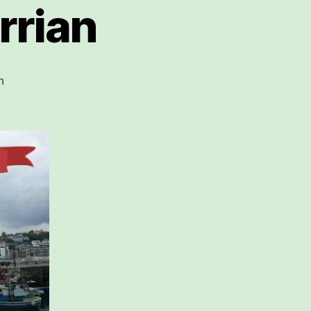
rrian
Elikadura
n
burujabetza
eta
tokiko
garapena
Euskal
Herrian
sarreran