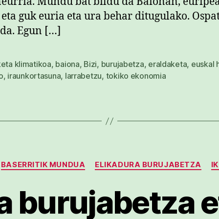
neurria. Mundu bat bildu da Baionan, euripe
 eta guk euria eta ura behar ditugulako. Ospa
 da. Egun […]
eta klimatikoa
,
baiona
,
Bizi
,
burujabetza
,
eraldaketa
,
euskal 
o
,
iraunkortasuna
,
larrabetzu
,
tokiko ekonomia
Kategoriak
BASERRITIK MUNDUA
ELIKADURA BURUJABETZA
I
a burujabetza e