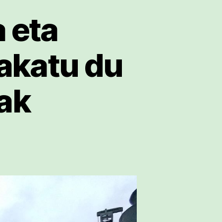
 eta
lakatu du
ak