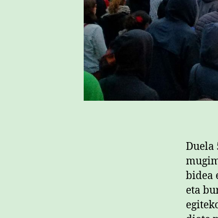
Duela 
mugime
bidea 
eta bu
egitek