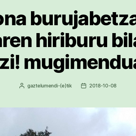
ona burujabetza
ren hiriburu bi
izi! mugimendu
gaztelumendi
-(e)tik
2018-10-08
Argitalpenaren
Argitalpenaren
egilea
data