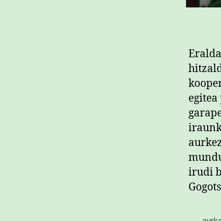
Eralda
hitzal
kooper
egitea
garape
iraunk
aurkez
mundua
irudi 
Gogots
aurk