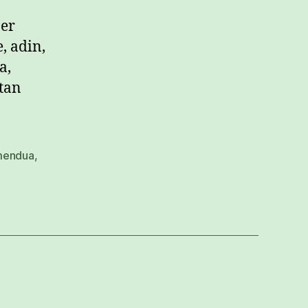
zer
, adin,
a,
tan
mendua
,