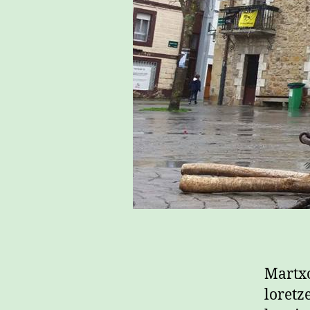
Martxo
loretz