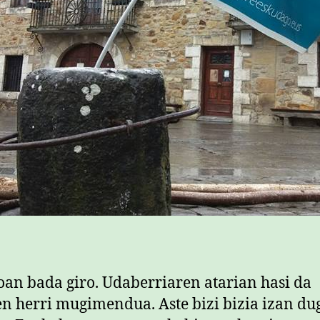
an bada giro. Udaberriaren atarian hasi da
en herri mugimendua. Aste bizi bizia izan du