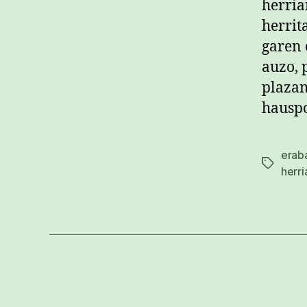
herria
herrit
garen 
auzo, 
plazan
hauspo
erab
Etiketak
herri