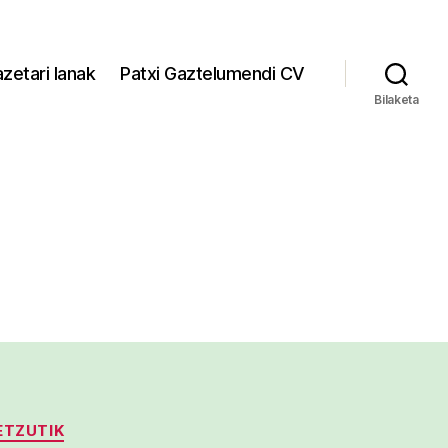
zetari lanak
Patxi Gaztelumendi CV
Bilaketa
ETZUTIK