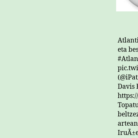
Atlant
eta be
#Atlan
pic.tw
(@iPat
Davis 
https:
Topatu
beltze
artean
IruÃ±e