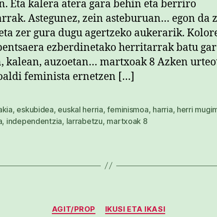
n. Eta kalera atera gara behin eta berriro
arrak. Astegunez, zein asteburuan… egon da 
eta zer gura dugu agertzeko aukerarik. Kolore
pentsaera ezberdinetako herritarrak batu gar
, kalean, auzoetan… martxoak 8 Azken urteo
aldi feminista ernetzen […]
akia
,
eskubidea
,
euskal herria
,
feminismoa
,
harria
,
herri mugi
a
,
independentzia
,
larrabetzu
,
martxoak 8
Kategoriak
AGIT/PROP
IKUSI ETA IKASI