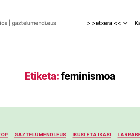
zioa | gaztelumendi.eus
> >etxera <<
Ka
Etiketa:
feminismoa
Kategoriak
ROP
GAZTELUMENDI.EUS
IKUSI ETA IKASI
LARRAB