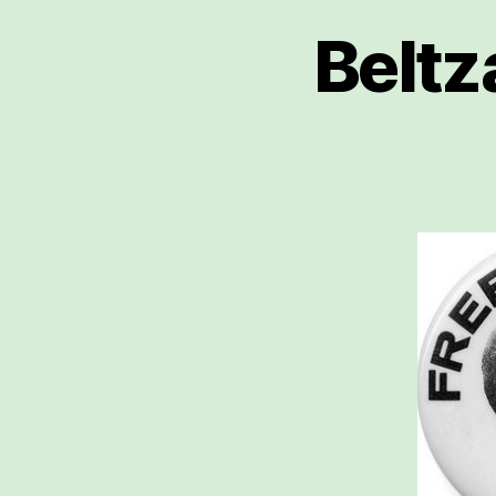
Beltz