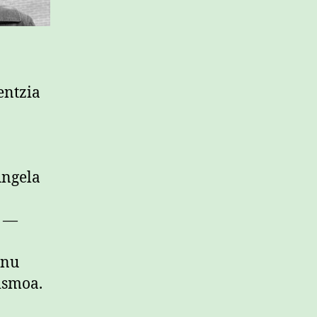
entzia
Angela
w —
inu
ismoa.