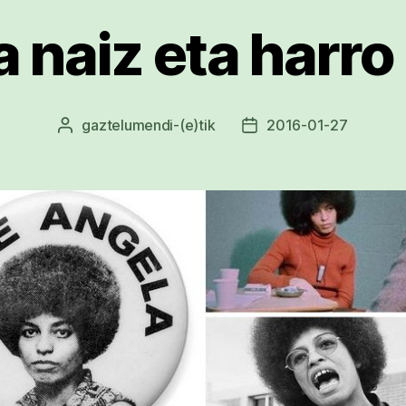
a naiz eta harro
gaztelumendi
-(e)tik
2016-01-27
Argitalpenaren
Argitalpenaren
egilea
data