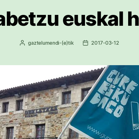
abetzu euskal h
gaztelumendi
-(e)tik
2017-03-12
Argitalpenaren
Argitalpenaren
egilea
data