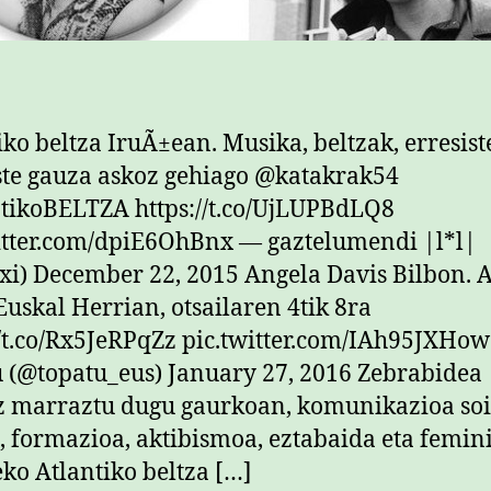
iko beltza IruÃ±ean. Musika, beltzak, erresist
ste gauza askoz gehiago @katakrak54
tikoBELTZA https://t.co/UjLUPBdLQ8
itter.com/dpiE6OhBnx — gaztelumendi |l*l|
xi) December 22, 2015 Angela Davis Bilbon. 
Euskal Herrian, otsailaren 4tik 8ra
//t.co/Rx5JeRPqZz pic.twitter.com/IAh95JXHo
 (@topatu_eus) January 27, 2016 Zebrabidea
z marraztu dugu gaurkoan, komunikazioa so
, formazioa, aktibismoa, eztabaida eta femin
ko Atlantiko beltza […]