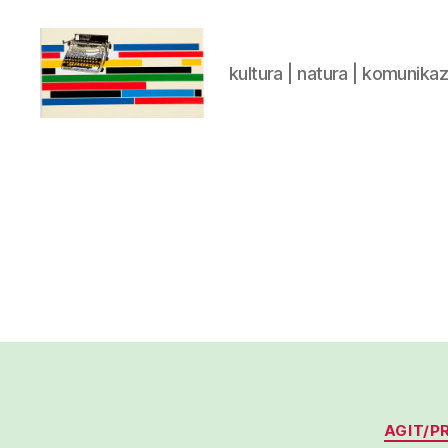
kultura | natura | komunika
gaztelumendi.eus
AGIT/P