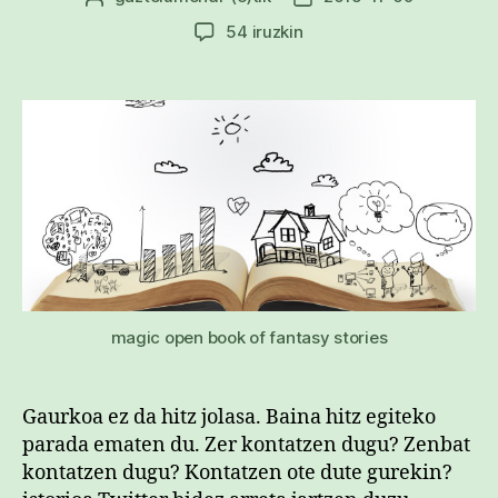
egilea
data
kontatu
54 iruzkin
kontatzen
dugu?
sarreran
magic open book of fantasy stories
Gaurkoa ez da hitz jolasa. Baina hitz egiteko
parada ematen du. Zer kontatzen dugu? Zenbat
kontatzen dugu? Kontatzen ote dute gurekin?