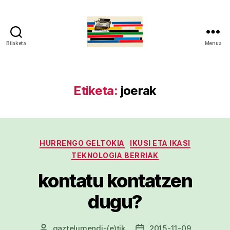
Bilaketa
Menua
gaztelumendi.eus
Etiketa:
joerak
Kategoriak
HURRENGO GELTOKIA
IKUSI ETA IKASI
TEKNOLOGIA BERRIAK
kontatu kontatzen
dugu?
gaztelumendi
-(e)tik
2015-11-09
Argitalpenaren
Argitalpenaren