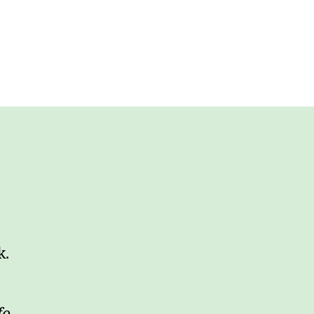
grebaorokorra.info
larriki
saritua
sarreran
k.