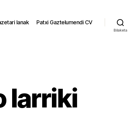
zetari lanak
Patxi Gaztelumendi CV
Bilaketa
larriki