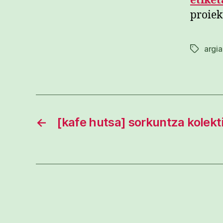
etiket
proiekt
argia
Etiketak
←
[kafe hutsa] sorkuntza kolekt