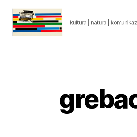
kultura | natura | komunika
gaztelumendi.eus
grebao