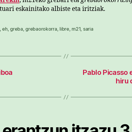
arekin
, m21eko grebari eta
grebaorokorra.in
uari eskainitako albiste eta iritziak.
,
eh
,
greba
,
grebaorokorra
,
libre
,
m21
,
saria
iboa
Pablo Picasso e
hiru 
erantzun itzazu 3