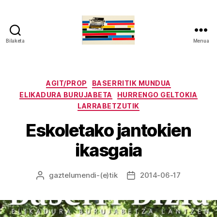
Bilaketa
Menua
gaztelumendi.eus
Kategoriak
AGIT/PROP
BASERRITIK MUNDUA
ELIKADURA BURUJABETA
HURRENGO GELTOKIA
LARRABETZUTIK
Eskoletako jantokien
ikasgaia
gaztelumendi
-(e)tik
2014-06-17
Argitalpenaren
Argitalpenaren
egilea
data