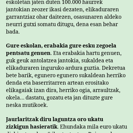
eskoletan jaten duten 100.000 haurrek
jantokian zeozer ikasi dezaten, elikaduraren
garrantziaz ohar daitezen, osasunaren aldeko
neurri gutxi somatu ditugu, dena esan behar
bada.
Gure eskolan, erabakia gure esku zegoela
pentsatu genuen
. Eta erabakia hartu genuen,
guk geuk antolatzea jantokia, sukaldea eta
elikaduraren inguruko ardura guztia. Dekretua
bete barik, egunero egunero sukaldean herriko
denda eta baserritarren artean erositako
elikagaiak izan dira, herriko ogia, arraultzak,
okela… dastatu, gozatu eta jan dituzte gure
neska mutikoek.
Jaurlaritzak diru laguntza oro ukatu
zizkigun hasieratik
. Ehundaka mila euro ukatu