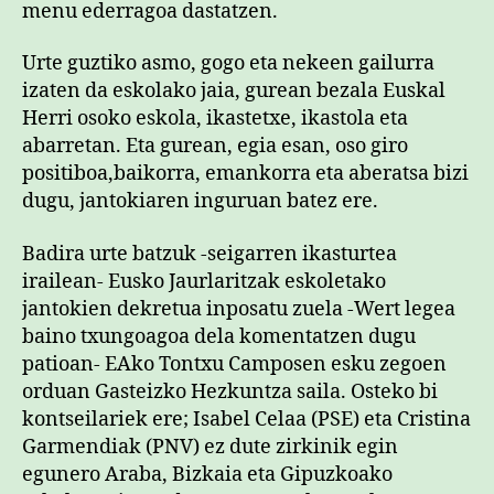
menu ederragoa dastatzen.
Urte guztiko asmo, gogo eta nekeen gailurra
izaten da eskolako jaia, gurean bezala Euskal
Herri osoko eskola, ikastetxe, ikastola eta
abarretan. Eta gurean, egia esan, oso giro
positiboa,baikorra, emankorra eta aberatsa bizi
dugu, jantokiaren inguruan batez ere.
Badira urte batzuk -seigarren ikasturtea
irailean- Eusko Jaurlaritzak eskoletako
jantokien dekretua inposatu zuela -Wert legea
baino txungoagoa dela komentatzen dugu
patioan- EAko Tontxu Camposen esku zegoen
orduan Gasteizko Hezkuntza saila. Osteko bi
kontseilariek ere; Isabel Celaa (PSE) eta Cristina
Garmendiak (PNV) ez dute zirkinik egin
egunero Araba, Bizkaia eta Gipuzkoako