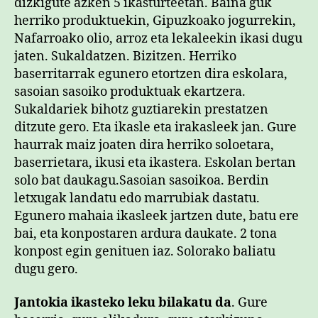
dizkigute azken 5 ikasturteetan. Baina guk
herriko produktuekin, Gipuzkoako jogurrekin,
Nafarroako olio, arroz eta lekaleekin ikasi dugu
jaten. Sukaldatzen. Bizitzen. Herriko
baserritarrak egunero etortzen dira eskolara,
sasoian sasoiko produktuak ekartzera.
Sukaldariek bihotz guztiarekin prestatzen
ditzute gero. Eta ikasle eta irakasleek jan. Gure
haurrak maiz joaten dira herriko soloetara,
baserrietara, ikusi eta ikastera. Eskolan bertan
solo bat daukagu.Sasoian sasoikoa. Berdin
letxugak landatu edo marrubiak dastatu.
Egunero mahaia ikasleek jartzen dute, batu ere
bai, eta konpostaren ardura daukate. 2 tona
konpost egin genituen iaz. Solorako baliatu
dugu gero.
Jantokia ikasteko leku bilakatu da
. Gure