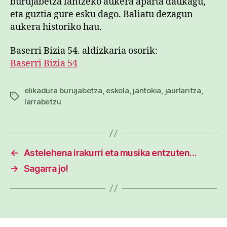
burujabetza lantzeko aukera aparta daukagu,
eta guztia gure esku dago. Baliatu dezagun
aukera historiko hau.
Baserri Bizia 54. aldizkaria osorik:
Baserri Bizia 54
elikadura burujabetza
,
eskola
,
jantokia
,
jaurlaritza
,
Etiketak
larrabetzu
←
Astelehena irakurri eta musika entzuten…
→
Sagarra jo!