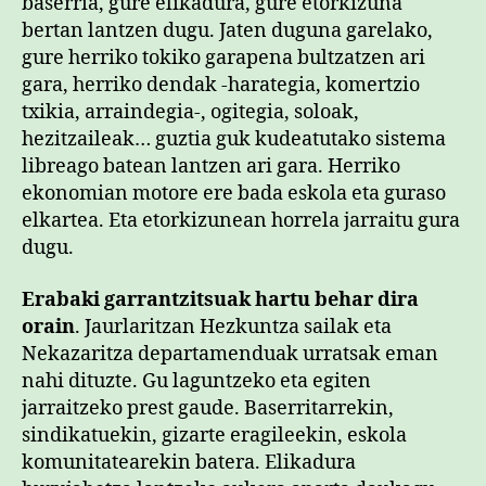
baserria, gure elikadura, gure etorkizuna
bertan lantzen dugu. Jaten duguna garelako,
gure herriko tokiko garapena bultzatzen ari
gara, herriko dendak -harategia, komertzio
txikia, arraindegia-, ogitegia, soloak,
hezitzaileak… guztia guk kudeatutako sistema
libreago batean lantzen ari gara. Herriko
ekonomian motore ere bada eskola eta guraso
elkartea. Eta etorkizunean horrela jarraitu gura
dugu.
Erabaki garrantzitsuak hartu behar dira
orain
. Jaurlaritzan Hezkuntza sailak eta
Nekazaritza departamenduak urratsak eman
nahi dituzte. Gu laguntzeko eta egiten
jarraitzeko prest gaude. Baserritarrekin,
sindikatuekin, gizarte eragileekin, eskola
komunitatearekin batera. Elikadura