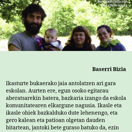
Baserri Bizia
Ikasturte bukaerako jaia antolatzen ari gara
eskolan. Aurten ere, egun osoko egitarau
aberatsarekin batera, bazkaria izango da eskola
komunitatearen elkargune nagusia. Ikasle eta
ikasle ohiek bazkalduko dute lehenengo, eta
gero kalean eta patioan olgetan dauden
bitartean, jantoki bete guraso batuko da, ezin