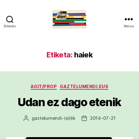
Bilaketa
Menua
gaztelumendi.eus
Etiketa:
haiek
Kategoriak
AGIT/PROP
GAZTELUMENDI.EUS
Udan ez dago etenik
gaztelumendi
-(e)tik
2014-07-21
Argitalpenaren
Argitalpenaren
egilea
data