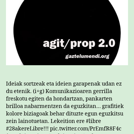
Ideiak sortzeak eta ideien garapenak udan ez
du etenik. (i+g) Komunikazioaren gerrilla
freskotu egiten da hondartzan, pankarten
brilloa nabarmentzen da eguzkitan… grafitiek
kolore biziagoak behar dituzte egun eguzkitsu
zein lainotuetan. Lekeition ere #libre
#28akereLibre!!! pic.twitter.com/PrEmfR8F4c