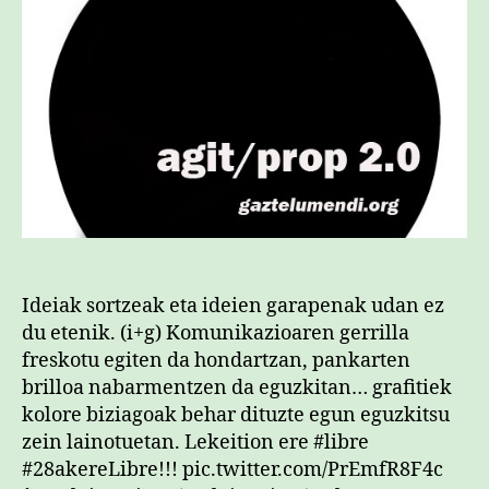
Ideiak sortzeak eta ideien garapenak udan ez
du etenik. (i+g) Komunikazioaren gerrilla
freskotu egiten da hondartzan, pankarten
brilloa nabarmentzen da eguzkitan… grafitiek
kolore biziagoak behar dituzte egun eguzkitsu
zein lainotuetan. Lekeition ere #libre
#28akereLibre!!! pic.twitter.com/PrEmfR8F4c