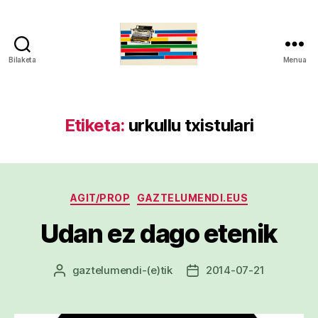
Bilaketa
Menua
gaztelumendi.eus
Etiketa:
urkullu txistulari
Kategoriak
AGIT/PROP
GAZTELUMENDI.EUS
Udan ez dago etenik
gaztelumendi
-(e)tik
2014-07-21
Argitalpenaren
Argitalpenaren
egilea
data