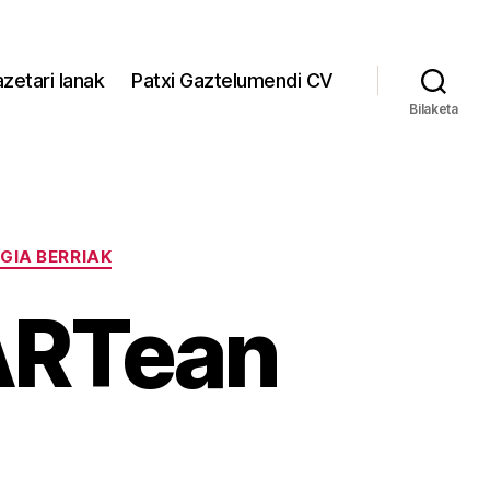
zetari lanak
Patxi Gaztelumendi CV
Bilaketa
GIA BERRIAK
rARTean