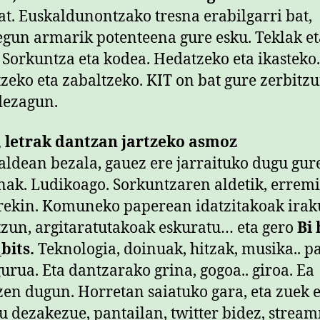
at. Euskaldunontzako tresna erabilgarri bat,
gun armarik potenteena gure esku. Teklak et
. Sorkuntza eta kodea. Hedatzeko eta ikasteko.
zeko eta zabaltzeko. KIT on bat gure zerbitzu
dezagun.
, letrak dantzan jartzeko asmoz
aldean bezala, gauez ere jarraituko dugu gur
ak. Ludikoago. Sorkuntzaren aldetik, errem
rekin. Komuneko paperean idatzitakoak irak
tzun, argitaratutakoak eskuratu… eta gero
Bi 
bits.
Teknologia, doinuak, hitzak, musika.. p
gurua. Eta dantzarako grina, gogoa.. giroa. Ea
en dugun. Horretan saiatuko gara, eta zuek 
tu dezakezue, pantailan, twitter bidez, stre