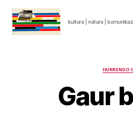
kultura | natura | komunika
gaztelumendi.eus
HURRENGO 
Gaur b