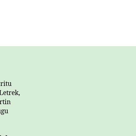
ritu
Letrek,
rtin
ugu