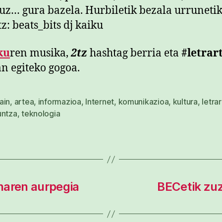
tuz… gura bazela. Hurbiletik bezala urrunetik
ku
ren musika,
2tz
hashtag berria eta
#letrar
n egiteko gogoa.
ain
,
artea
,
informazioa
,
Internet
,
komunikazioa
,
kultura
,
letra
untza
,
teknologia
naren aurpegia
BECetik zuz