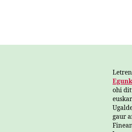
Letren
Egunk
ohi di
euskar
Ugalde
gaur a
Finea