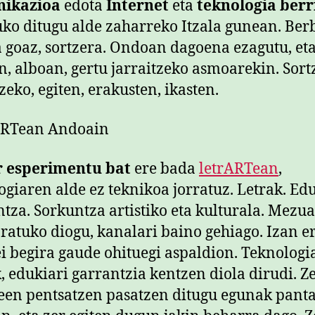
ikazioa
edota
Internet
eta
teknologia berr
uko ditugu alde zaharreko Itzala gunean. Ber
a goaz, sortzera. Ondoan dagoena ezagutu, et
, alboan, gertu jarraitzeko asmoarekin. Sort
zeko, egiten, erakusten, ikasten.
r esperimentu bat
ere bada
letrARTean
,
ogiaren alde ez teknikoa jorratuz. Letrak. Edu
tza. Sorkuntza artistiko eta kulturala. Mezua
ratuko diogu, kanalari baino gehiago. Izan er
i begira gaude ohituegi aspaldion. Teknologi
k, edukiari garrantzia kentzen diola dirudi. Z
een pentsatzen pasatzen ditugu egunak panta