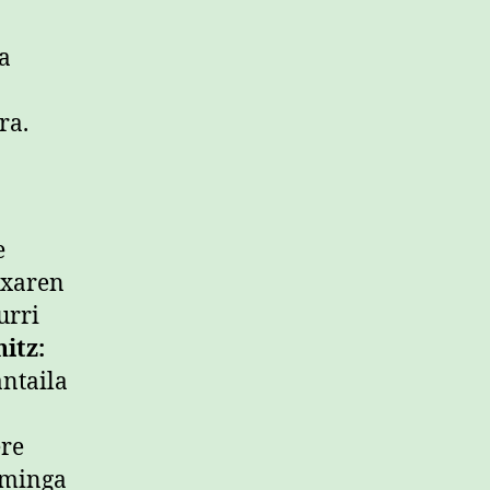
a
ra.
e
ixaren
urri
hitz:
antaila
ere
amminga