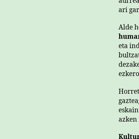
aurrea
ari ga
Alde h
huma
eta in
bultza
dezake
ezkero
Horret
gaztea
eskain
azken 
Kultu