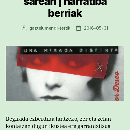
sarean | narratiba
berriak
gaztelumendi
-(e)tik
2016-05-31
Argitalpenaren
Argitalpenaren
egilea
data
Begirada ezberdina lantzeko, zer eta zelan
kontatzen dugun ikustea ere garrantzitsua