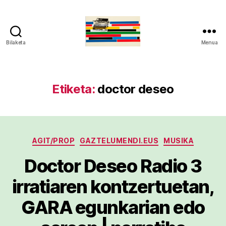
Bilaketa
Menua
gaztelumendi.eus
Etiketa:
doctor deseo
Kategoriak
AGIT/PROP
GAZTELUMENDI.EUS
MUSIKA
Doctor Deseo Radio 3
irratiaren kontzertuetan,
GARA egunkarian edo