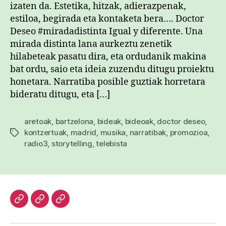
izaten da. Estetika, hitzak, adierazpenak,
estiloa, begirada eta kontaketa bera…. Doctor
Deseo #miradadistinta Igual y diferente. Una
mirada distinta lana aurkeztu zenetik
hilabeteak pasatu dira, eta ordudanik makina
bat ordu, saio eta ideia zuzendu ditugu proiektu
honetara. Narratiba posible guztiak horretara
bideratu ditugu, eta […]
aretoak
,
bartzelona
,
bideak
,
bideoak
,
doctor deseo
,
kontzertuak
,
madrid
,
musika
,
narratibak
,
promozioa
,
Etiketak
radio3
,
storytelling
,
telebista
Hasiera
Kazetari
Patxi
lanak
Gaztelumendi