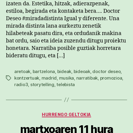
izaten da. Estetika, hitzak, adierazpenak,
estiloa, begirada eta kontaketa bera…. Doctor
Deseo #miradadistinta Igual y diferente. Una
mirada distinta lana aurkeztu zenetik
hilabeteak pasatu dira, eta ordudanik makina
bat ordu, saio eta ideia zuzendu ditugu proiektu
honetara. Narratiba posible guztiak horretara
bideratu ditugu, eta […]
aretoak
,
bartzelona
,
bideak
,
bideoak
,
doctor deseo
,
kontzertuak
,
madrid
,
musika
,
narratibak
,
promozioa
,
Etiketak
radio3
,
storytelling
,
telebista
Kategoriak
HURRENGO GELTOKIA
martxoaren 11 hura