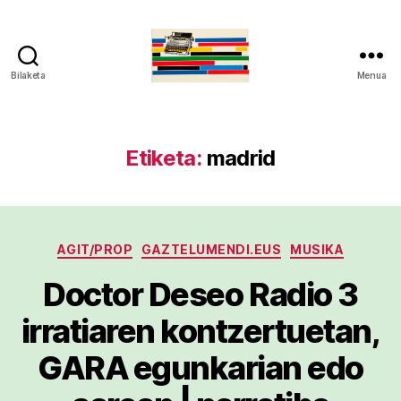
Bilaketa
Menua
gaztelumendi.eus
Etiketa:
madrid
Kategoriak
AGIT/PROP
GAZTELUMENDI.EUS
MUSIKA
Doctor Deseo Radio 3
irratiaren kontzertuetan,
GARA egunkarian edo