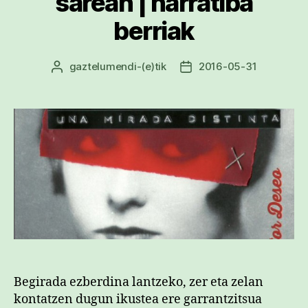
sarean | narratiba
berriak
gaztelumendi
-(e)tik
2016-05-31
Argitalpenaren
Argitalpenaren
egilea
data
Begirada ezberdina lantzeko, zer eta zelan
kontatzen dugun ikustea ere garrantzitsua