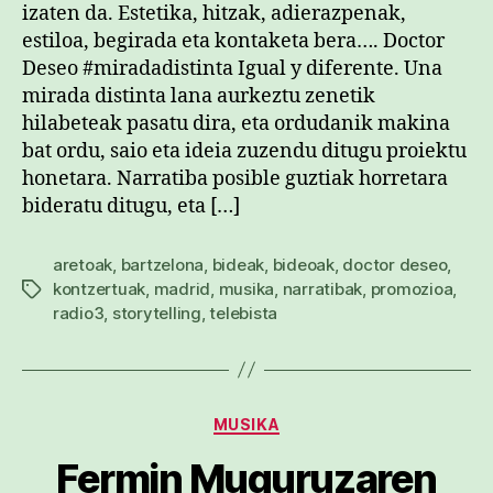
izaten da. Estetika, hitzak, adierazpenak,
estiloa, begirada eta kontaketa bera…. Doctor
Deseo #miradadistinta Igual y diferente. Una
mirada distinta lana aurkeztu zenetik
hilabeteak pasatu dira, eta ordudanik makina
bat ordu, saio eta ideia zuzendu ditugu proiektu
honetara. Narratiba posible guztiak horretara
bideratu ditugu, eta […]
aretoak
,
bartzelona
,
bideak
,
bideoak
,
doctor deseo
,
kontzertuak
,
madrid
,
musika
,
narratibak
,
promozioa
,
Etiketak
radio3
,
storytelling
,
telebista
Kategoriak
MUSIKA
Fermin Muguruzaren