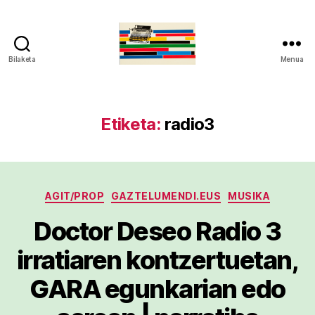
Bilaketa
Menua
gaztelumendi.eus
Etiketa:
radio3
Kategoriak
AGIT/PROP
GAZTELUMENDI.EUS
MUSIKA
Doctor Deseo Radio 3
irratiaren kontzertuetan,
GARA egunkarian edo