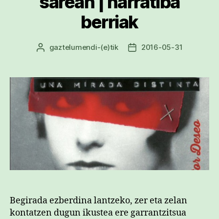
sarean | narratiba
berriak
gaztelumendi
-(e)tik
2016-05-31
Argitalpenaren
Argitalpenaren
egilea
data
Begirada ezberdina lantzeko, zer eta zelan
kontatzen dugun ikustea ere garrantzitsua