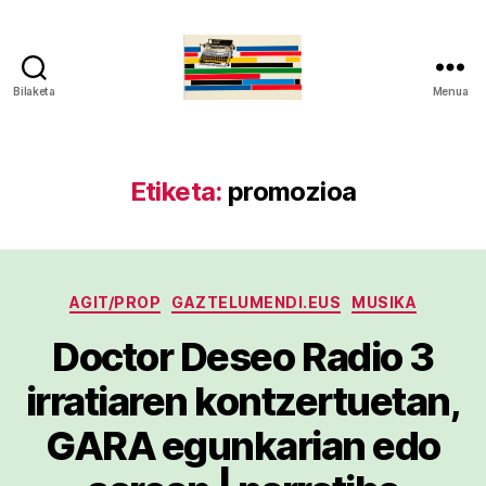
Bilaketa
Menua
gaztelumendi.eus
Etiketa:
promozioa
Kategoriak
AGIT/PROP
GAZTELUMENDI.EUS
MUSIKA
Doctor Deseo Radio 3
irratiaren kontzertuetan,
GARA egunkarian edo