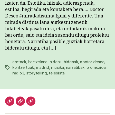
izaten da. Estetika, hitzak, adierazpenak,
estiloa, begirada eta kontaketa bera…. Doctor
Deseo #miradadistinta Igual y diferente. Una
mirada distinta lana aurkeztu zenetik
hilabeteak pasatu dira, eta ordudanik makina
bat ordu, saio eta ideia zuzendu ditugu proiektu
honetara. Narratiba posible guztiak horretara
bideratu ditugu, eta […]
aretoak
,
bartzelona
,
bideak
,
bideoak
,
doctor deseo
,
kontzertuak
,
madrid
,
musika
,
narratibak
,
promozioa
,
Etiketak
radio3
,
storytelling
,
telebista
Hasiera
Kazetari
Patxi
lanak
Gaztelumendi