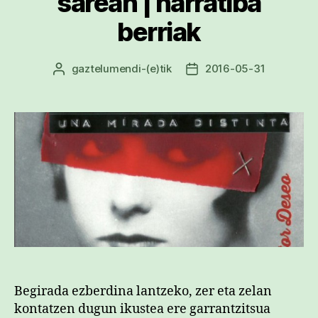
sarean | narratiba
berriak
gaztelumendi
-(e)tik
2016-05-31
Argitalpenaren
Argitalpenaren
egilea
data
Begirada ezberdina lantzeko, zer eta zelan
kontatzen dugun ikustea ere garrantzitsua