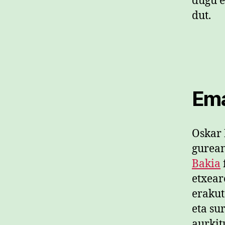
dugu e
dut.
Ema
Oskar
gurean
Bakia
etxear
erakut
eta su
aurkit