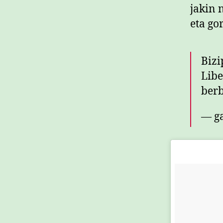
jakin 
eta go
Bizi
Libe
berb
— ga