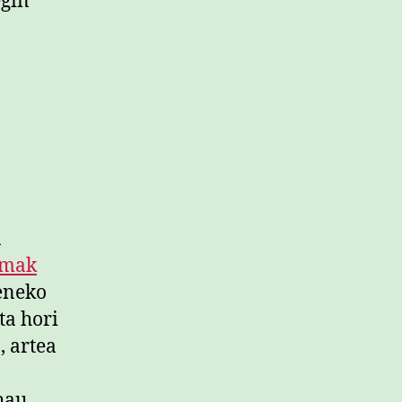
egin
n
mak
eneko
ta hori
, artea
hau.