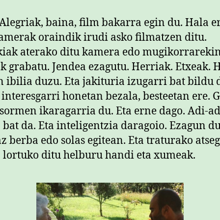
Alegriak, baina, film bakarra egin du. Hala er
amerak oraindik irudi asko filmatzen ditu.
iak aterako ditu kamera edo mugikorrarekin
k grabatu. Jendea ezagutu. Herriak. Etxeak.
n ibilia duzu. Eta jakituria izugarri bat bildu 
 interesgarri honetan bezala, besteetan ere. 
 sormen ikaragarria du. Eta erne dago. Adi-ad
a bat da. Eta inteligentzia daragoio. Ezagun d
z berba edo solas egitean. Eta traturako atse
 lortuko ditu helburu handi eta xumeak.