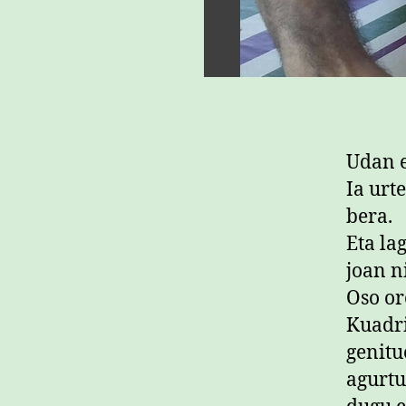
Udan 
Ia urt
bera.
Eta la
joan n
Oso or
Kuadri
genitu
agurtu