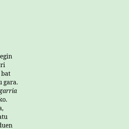
 egin
ri
 bat
u gara.
garria
ko.
a,
atu
 duen