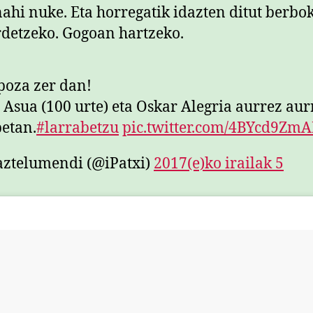
nahi nuke. Eta horregatik idazten ditut berbo
rdetzeko. Gogoan hartzeko.
poza zer dan!
 Asua (100 urte) eta Oskar Alegria aurrez aur
etan.
#larrabetzu
pic.twitter.com/4BYcd9Zm
ztelumendi (@iPatxi)
2017(e)ko irailak 5