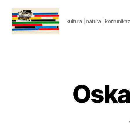
kultura | natura | komunika
gaztelumendi.eus
Oskar