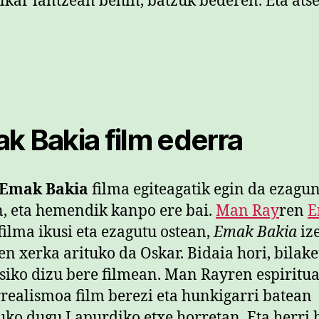
lkar lantzean behin, batzuk bederen. Eta ats
k Bakia film ederra
Emak Bakia
filma egiteagatik egin da ezagu
, eta hemendik kanpo ere bai.
Man Ray
ren
E
filma ikusi eta ezagutu ostean,
Emak Bakia
iz
en xerka arituko da Oskar. Bidaia hori, bilake
siko dizu bere filmean. Man Rayren espiritua
rrealismoa film berezi eta hunkigarri batean
uko dugu Lapurdiko etxe horretan. Eta herri 