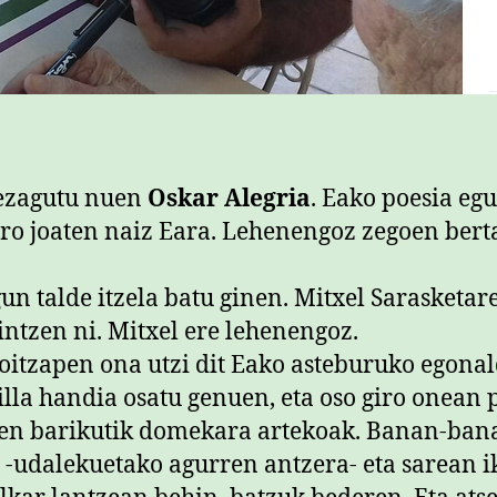
ezagutu nuen
Oskar Alegria
. Eako poesia eg
ero joaten naiz Eara. Lehenengoz zegoen bert
gun talde itzela batu ginen. Mitxel Sarasketar
intzen ni. Mitxel ere lehenengoz.
oitzapen ona utzi dit Eako asteburuko egonal
lla handia osatu genuen, eta oso giro onean 
en barikutik domekara artekoak. Banan-ban
 -udalekuetako agurren antzera- eta sarean i