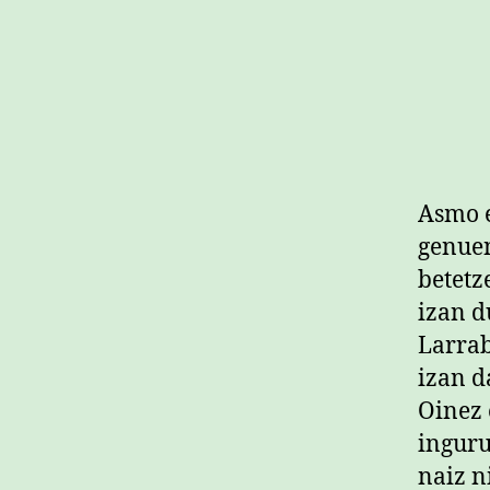
Asmo e
genuen
betetz
izan d
Larrab
izan d
Oinez 
inguru
naiz n