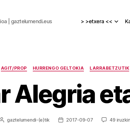
zioa | gaztelumendi.eus
> >etxera <<
Ka
Kategoriak
AGIT/PROP
HURRENGO GELTOKIA
LARRABETZUTIK
 Alegria et
gaztelumendi
-(e)tik
2017-09-07
49 iruzki
Argitalpenaren
Argitalpenaren
egilea
data