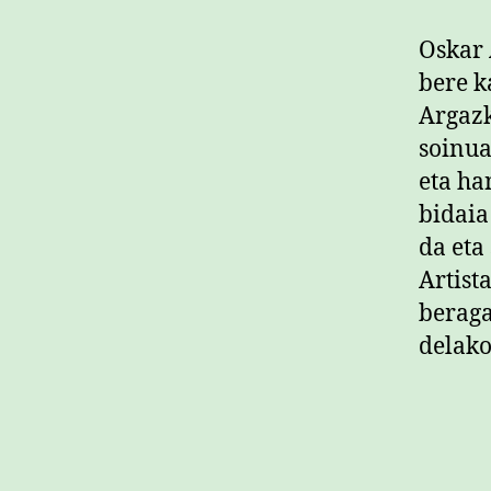
Oskar 
bere k
Argazk
soinua
eta ha
bidaia
da eta
Artist
beraga
delako