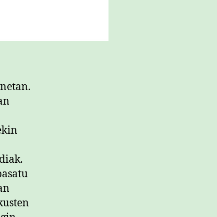
unetan.
an
ekin
diak.
pasatu
an
kusten