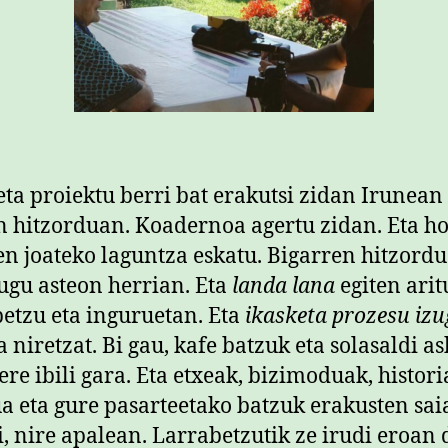
ta proiektu berri bat erakutsi zidan Irunean
 hitzorduan. Koadernoa agertu zidan. Eta ho
en joateko laguntza eskatu. Bigarren hitzordu
ugu asteon herrian. Eta
landa lana
egiten arit
etzu eta inguruetan. Eta
ikasketa prozesu izu
a niretzat. Bi gau, kafe batzuk eta solasaldi as
ere ibili gara. Eta etxeak, bizimoduak, histori
a eta gure pasarteetako batzuk erakusten sai
i, nire apalean. Larrabetzutik ze irudi eroan