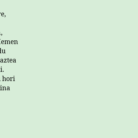
e,
,
 Hemen
du
Gaztea
i.
u hori
gina