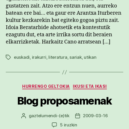
gustatzen zait. Atzo ere entzun nuen, aurreko
batean ere bai… eta gaur ere Arantxa Iturberen
kultur kezkarekin bat egiteko gogoa piztu zait.
Idoia Beratarbide ahotsetik eta kontestutik
ezagutu dut, eta arte irrika sortu dit beraien
elkarrizketak. Harkaitz Cano arratsean […]
euskadi
,
irakurri
,
literatura
,
sariak
,
utikan
Etiketak
Kategoriak
HURRENGO GELTOKIA
IKUSI ETA IKASI
Blog proposamenak
gaztelumendi
-(e)tik
2009-03-16
Argitalpenaren
Argitalpenaren
egilea
data
Blog
5 iruzkin