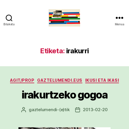
Bilaketa
Menua
gaztelumendi.eus
Etiketa:
irakurri
Kategoriak
AGIT/PROP
GAZTELUMENDI.EUS
IKUSI ETA IKASI
irakurtzeko gogoa
gaztelumendi
-(e)tik
2013-02-20
Argitalpenaren
Argitalpenaren
egilea
data