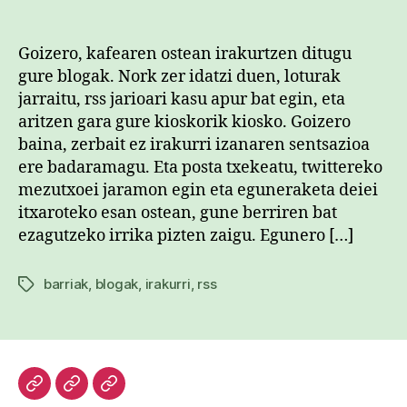
proposamenak
sarreran
Goizero, kafearen ostean irakurtzen ditugu
gure blogak. Nork zer idatzi duen, loturak
jarraitu, rss jarioari kasu apur bat egin, eta
aritzen gara gure kioskorik kiosko. Goizero
baina, zerbait ez irakurri izanaren sentsazioa
ere badaramagu. Eta posta txekeatu, twittereko
mezutxoei jaramon egin eta eguneraketa deiei
itxaroteko esan ostean, gune berriren bat
ezagutzeko irrika pizten zaigu. Egunero […]
barriak
,
blogak
,
irakurri
,
rss
Etiketak
Hasiera
Kazetari
Patxi