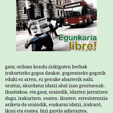
gaur, orduan kendu zizkiguten berbak
irakurtzeko gogoa daukat. gogoratzeko gogorik
eduki ez arren, ez genuke ahazterik nahi.
oroituz, akordatuz idatzi ahal izan genituenak.
ikasitakoa. eta gaur, oraindik, idazten jarraitzen
dugu. irakurtzen. esaten. ikusten. erresistentzia
ariketa da oraindik, euskaraz idatzi, irakurri,
ikusi eta esatea. bizi garela adieraztea.