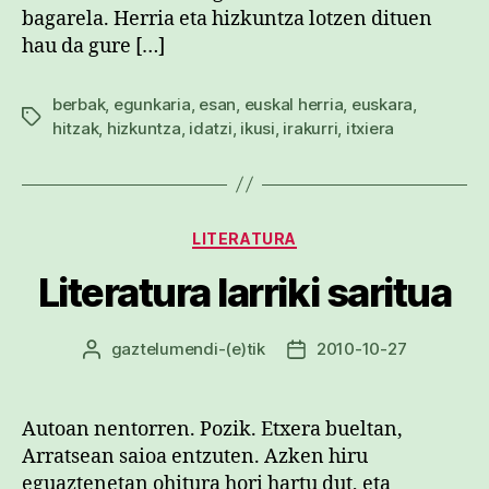
bagarela. Herria eta hizkuntza lotzen dituen
hau da gure […]
berbak
,
egunkaria
,
esan
,
euskal herria
,
euskara
,
Etiketak
hitzak
,
hizkuntza
,
idatzi
,
ikusi
,
irakurri
,
itxiera
Kategoriak
LITERATURA
Literatura larriki saritua
gaztelumendi
-(e)tik
2010-10-27
Argitalpenaren
Argitalpenaren
egilea
data
Autoan nentorren. Pozik. Etxera bueltan,
Arratsean saioa entzuten. Azken hiru
eguaztenetan ohitura hori hartu dut, eta