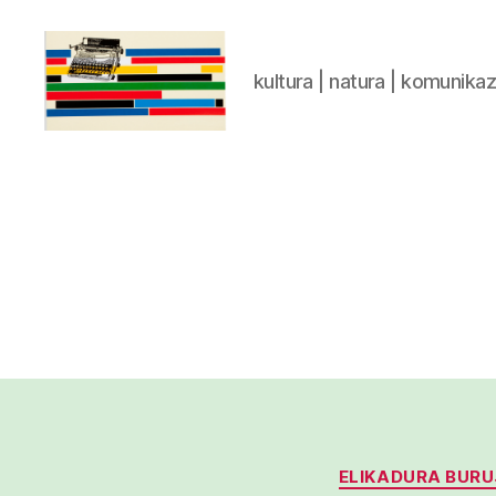
kultura | natura | komunika
gaztelumendi.eus
ELIKADURA BUR