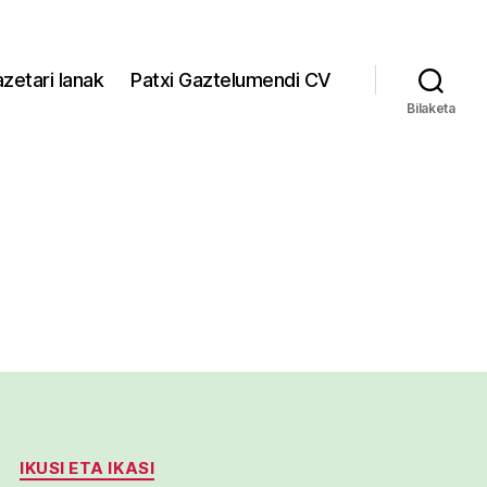
zetari lanak
Patxi Gaztelumendi CV
Bilaketa
IKUSI ETA IKASI