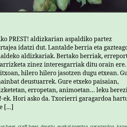
ko PREST! aldizkarian aspaldiko partez
rtajea idatzi dut. Lantalde berria eta gazteag
aldeko aldizkariak. Bertako berriak, errepor
karrizketa zinez interesgarriak ditu orain ere.
itxoan, hilero hilero jasotzen dugu etxean. G
hainbat deustuarrek. Gure etxeko paisaian,
izketetan, erropetan, animoetan… leku berez
-ek. Hori asko da. Txorierri garagardoa hart
e […]
ue beer
,
craft beer
,
deustu
,
euskal prentsa
,
garagardoa
,
kaze