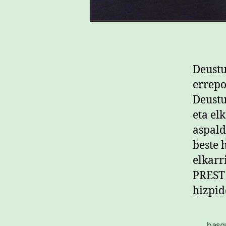
Deustu
errepo
Deustu
eta el
aspald
beste 
elkarr
PREST!
hizpid
basq