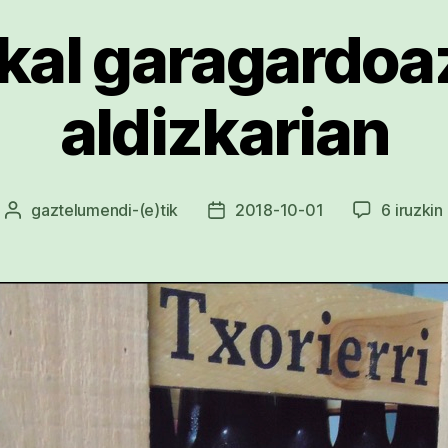
kal garagardoa
aldizkarian
gaztelumendi
-(e)tik
2018-10-01
6 iruzkin
Argitalpenaren
Argitalpenaren
egilea
data