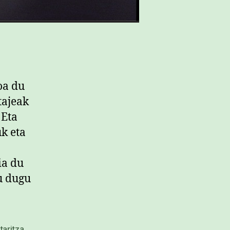
oa du
tajeak
 Eta
uk eta
ia du
u dugu
taritza
,