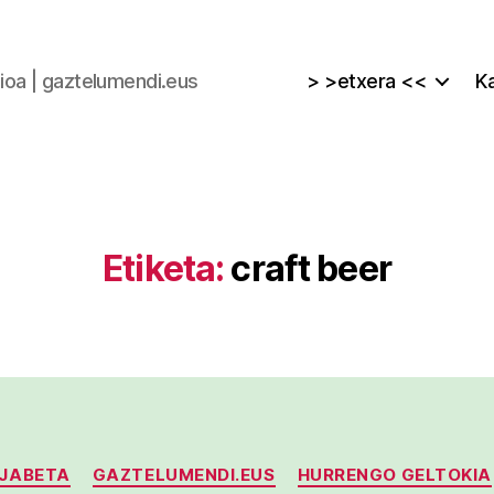
zioa | gaztelumendi.eus
> >etxera <<
Ka
Etiketa:
craft beer
Kategoriak
UJABETA
GAZTELUMENDI.EUS
HURRENGO GELTOKIA