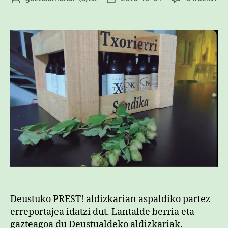
eus
egilea
data
ga
PR
ald
sar
Deustuko PREST! aldizkarian aspaldiko partez
erreportajea idatzi dut. Lantalde berria eta
gazteagoa du Deustualdeko aldizkariak.