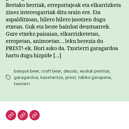
Bertako berriak, erreportajeak eta elkarrizketa
zinez interesgarriak ditu orain ere. Eta
aspalditxoan, hilero hilero jasotzen dugu
etxean. Guk eta beste hainbat deustuarrek.
Gure etxeko paisaian, elkarrizketetan,
erropetan, animoetan… leku berezia du
PREST!-ek. Hori asko da. Txorierri garagardoa
hartu dugu hizpide […]
basque beer
,
craft beer
,
deustu
,
euskal prentsa
,
garagardoa
,
kazetaritza
,
prest
,
tokiko garapena
,
Etiketak
txorierri
Hasiera
Kazetari
Patxi
lanak
Gaztelumendi