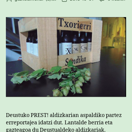
eus
egilea
data
ga
PR
ald
sar
Deustuko PREST! aldizkarian aspaldiko partez
erreportajea idatzi dut. Lantalde berria eta
gazteagoa du Deustualdeko aldizkariak.