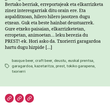
Bertako berriak, erreportajeak eta elkarrizketa
zinez interesgarriak ditu orain ere. Eta
aspalditxoan, hilero hilero jasotzen dugu
etxean. Guk eta beste hainbat deustuarrek.
Gure etxeko paisaian, elkarrizketetan,
erropetan, animoetan… leku berezia du
PREST!-ek. Hori asko da. Txorierri garagardoa
hartu dugu hizpide […]
basque beer
,
craft beer
,
deustu
,
euskal prentsa
,
garagardoa
,
kazetaritza
,
prest
,
tokiko garapena
,
Etiketak
txorierri
Hasiera
Kazetari
Patxi
lanak
Gaztelumendi