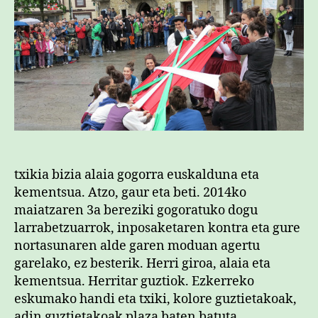
txikia bizia alaia gogorra euskalduna eta
kementsua. Atzo, gaur eta beti. 2014ko
maiatzaren 3a bereziki gogoratuko dogu
larrabetzuarrok, inposaketaren kontra eta gure
nortasunaren alde garen moduan agertu
garelako, ez besterik. Herri giroa, alaia eta
kementsua. Herritar guztiok. Ezkerreko
eskumako handi eta txiki, kolore guztietakoak,
adin guztietakoak plaza baten batuta.