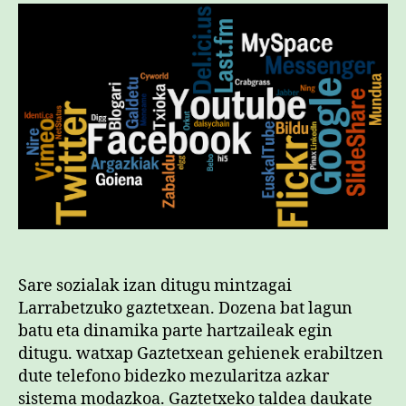
Sare sozialak izan ditugu mintzagai
Larrabetzuko gaztetxean. Dozena bat lagun
batu eta dinamika parte hartzaileak egin
ditugu. watxap Gaztetxean gehienek erabiltzen
dute telefono bidezko mezularitza azkar
sistema modazkoa. Gaztetxeko taldea daukate