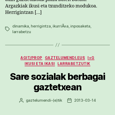
Argazkiak ikusi eta txunditzeko modukoa.
Herrigintzan […]
dinamika
,
herrigintza
,
ikurriÃ±a
,
inposaketa
,
Etiketak
larrabetzu
Kategoriak
AGIT/PROP
GAZTELUMENDI.EUS
I+G
IKUSI ETA IKASI
LARRABETZUTIK
Sare sozialak berbagai
gaztetxean
gaztelumendi
-(e)tik
2013-03-14
Argitalpenaren
Argitalpenaren
egilea
data