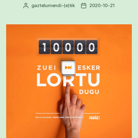
gaztelumendi
-(e)tik
2020-10-21
Argitalpenaren
Argitalpenaren
egilea
data