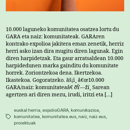
10.000 laguneko komunitatea osatzea lortu du
GARA eta naiz: komunitateak. GARAren
kontrako expolioa jakitera eman zenetik, herriz
herri asko izan dira mugitu diren lagunak. Egin
diren harpidetzak. Eta gaur arratsaldean 10.000
harpidedunen marka gainditu du komunitate
horrek. Zoriontzekoa dena. Ikertzekoa.
Ikastekoa. Gogoratzeko. âš¡ï¸ â€œ10.000
GARA/naiz: komunitateaâ€ ðŸ—žï¸ Sarean
agertzen ari diren mezu, irudi, iritzi eta […]
euskal herria
,
expolioGARA
,
komunikazioa
,
komunitatea
,
komunitatea.eus
,
naiz
,
naiz.eus
,
Etiketak
proiektuak