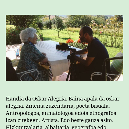
egilea
data
Handia da Oskar Alegria. Baina apala da oskar
alegria. Zinema zuzendaria, poeta bisuala.
Antropologoa, enmatologoa edota etnografoa
izan zitekeen. Artista. Edo beste gauza asko.
Hizkuntzalaria, albaitaria, geografoa edo