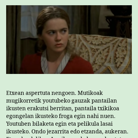
Etxean aspertuta nengoen. Mutikoak
mugikorretik youtubeko gauzak pantailan
ikusten erakutsi berritan, pantaila txikikoa
egongelan ikusteko froga egin nahi nuen.
Youtuben bilaketa egin eta pelikula lasai
ikusteko. Ondo jezarrita edo etzanda, aukeran.