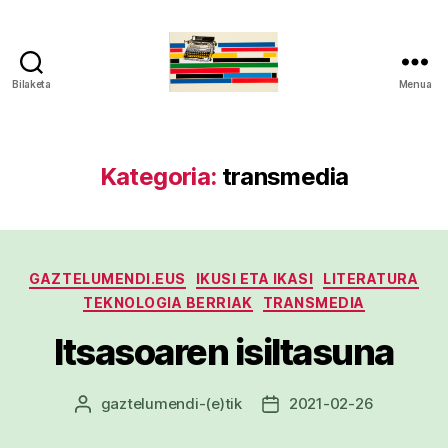
Bilaketa
Menua
gaztelumendi.eus
Kategoria:
transmedia
Kategoriak
GAZTELUMENDI.EUS
IKUSI ETA IKASI
LITERATURA
TEKNOLOGIA BERRIAK
TRANSMEDIA
Itsasoaren isiltasuna
gaztelumendi
-(e)tik
2021-02-26
Argitalpenaren
Argitalpenaren
egilea
data