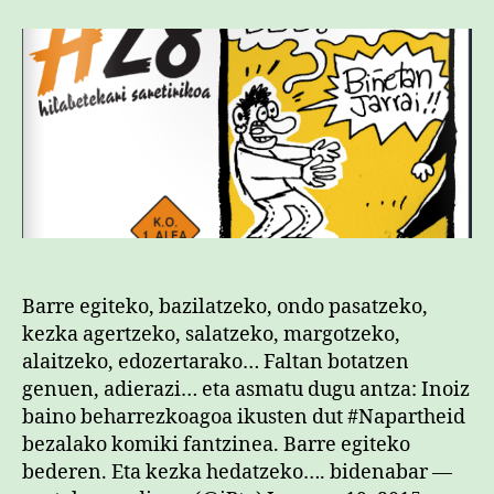
sar
sar
Barre egiteko, bazilatzeko, ondo pasatzeko,
kezka agertzeko, salatzeko, margotzeko,
alaitzeko, edozertarako… Faltan botatzen
genuen, adierazi… eta asmatu dugu antza: Inoiz
baino beharrezkoagoa ikusten dut #Napartheid
bezalako komiki fantzinea. Barre egiteko
bederen. Eta kezka hedatzeko…. bidenabar —