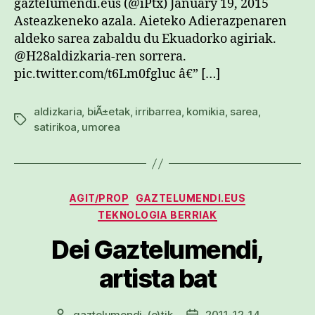
gaztelumendi.eus (@iPtx) January 19, 2015
Asteazkeneko azala. Aieteko Adierazpenaren
aldeko sarea zabaldu du Ekuadorko agiriak.
@H28aldizkaria-ren sorrera.
pic.twitter.com/t6Lm0fgluc â€” […]
aldizkaria
,
biÃ±etak
,
irribarrea
,
komikia
,
sarea
,
Etiketak
satirikoa
,
umorea
Kategoriak
AGIT/PROP
GAZTELUMENDI.EUS
TEKNOLOGIA BERRIAK
Dei Gaztelumendi,
artista bat
gaztelumendi
-(e)tik
2011-12-14