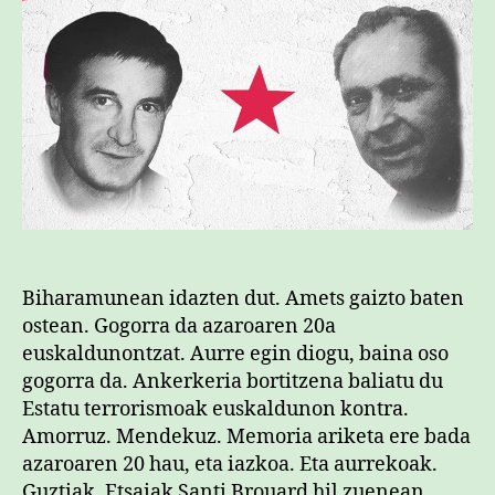
sar
Biharamunean idazten dut. Amets gaizto baten
ostean. Gogorra da azaroaren 20a
euskaldunontzat. Aurre egin diogu, baina oso
gogorra da. Ankerkeria bortitzena baliatu du
Estatu terrorismoak euskaldunon kontra.
Amorruz. Mendekuz. Memoria ariketa ere bada
azaroaren 20 hau, eta iazkoa. Eta aurrekoak.
Guztiak. Etsaiak Santi Brouard hil zuenean,