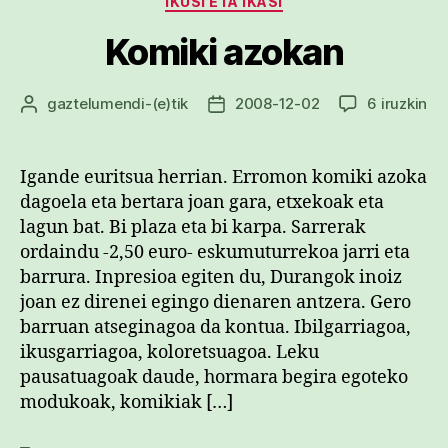
IKUSI ETA IKASI
Komiki azokan
Ko
gaztelumendi
-(e)tik
2008-12-02
6 iruzkin
Argitalpenaren
Argitalpenaren
az
egilea
data
sa
Igande euritsua herrian. Erromon komiki azoka
dagoela eta bertara joan gara, etxekoak eta
lagun bat. Bi plaza eta bi karpa. Sarrerak
ordaindu -2,50 euro- eskumuturrekoa jarri eta
barrura. Inpresioa egiten du, Durangok inoiz
joan ez direnei egingo dienaren antzera. Gero
barruan atseginagoa da kontua. Ibilgarriagoa,
ikusgarriagoa, koloretsuagoa. Leku
pausatuagoak daude, hormara begira egoteko
modukoak, komikiak […]