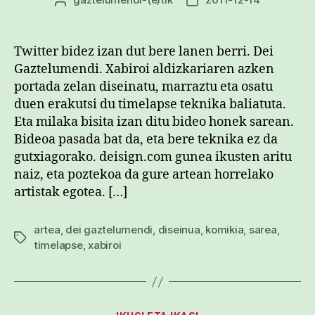
Argitalpenaren
Argitalpenaren
egilea
data
Twitter bidez izan dut bere lanen berri. Dei
Gaztelumendi. Xabiroi aldizkariaren azken
portada zelan diseinatu, marraztu eta osatu
duen erakutsi du timelapse teknika baliatuta.
Eta milaka bisita izan ditu bideo honek sarean.
Bideoa pasada bat da, eta bere teknika ez da
gutxiagorako. deisign.com gunea ikusten aritu
naiz, eta poztekoa da gure artean horrelako
artistak egotea. […]
artea
,
dei gaztelumendi
,
diseinua
,
komikia
,
sarea
,
Etiketak
timelapse
,
xabiroi
Kategoriak